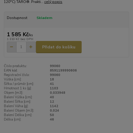
120°C) TARO®. Prakti...
celý popis
Dostupnost
Skladem
1 585 Kč
/
ks
1 310 Kč
bez DPH
Přidat do košíku
Číslo produktu:
99060
EAN kód:
8591199990606
Registrační číslo:
99060
Výška [cm]:
18
Šířka / průměr [cm]:
41
Hmotnost 1 ks [g]:
1103
Objem [m3]:
0,033948
Balení Výška [cm]:
40
Balení Šířka [cm]:
12
Balení Váha [g]:
1142
Balení Objem [m3]:
0,024
Balení Délka [cm]:
50
Délka [cm]:
46