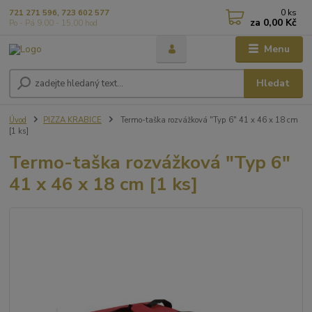
0
ks
721 271 596, 723 602 577
za
0,00 Kč
Po - Pá 9,00 - 15,00 hod
Menu
Hledat
Úvod
PIZZA KRABICE
Termo-taška rozvážková "Typ 6" 41 x 46 x 18 cm
[1 ks]
Termo-taška rozvážková "Typ 6"
41 x 46 x 18 cm [1 ks]