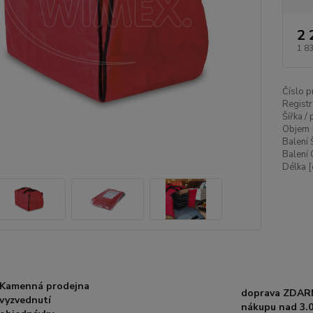
2 
1 8
Číslo p
Registr
Šířka /
Objem 
Balení 
Balení 
Délka [
Kamenná prodejna
doprava ZDAR
vyzvednutí
nákupu nad 3.0