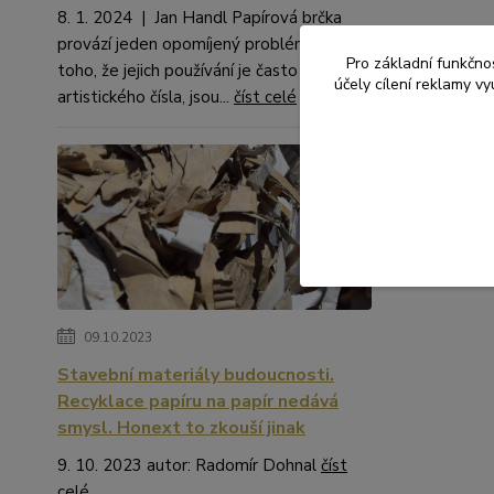
8. 1. 2024 | Jan Handl Papírová brčka
provází jeden opomíjený problém. Kromě
Pro základní funkčnos
toho, že jejich používání je často na hraně
účely cílení reklamy v
artistického čísla, jsou...
číst celé
09.10.2023
Stavební materiály budoucnosti.
Recyklace papíru na papír nedává
smysl. Honext to zkouší jinak
9. 10. 2023 autor: Radomír Dohnal
číst
celé