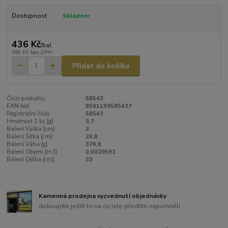
Dostupnost
Skladem
436 Kč
/
bal.
360 Kč
bez DPH
Přidat do košíku
Číslo produktu:
58543
EAN kód:
8591199585437
Registrační číslo:
58543
Hmotnost 1 ks [g]:
3,7
Balení Výška [cm]:
3
Balení Šířka [cm]:
20,8
Balení Váha [g]:
376,6
Balení Objem [m3]:
0,0020592
Balení Délka [cm]:
33
Kamenná prodejna vyzvednutí objednávky
dokoupíte ještě to na co jste předtím zapomněli