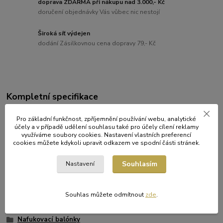
doprava ZDARMA při nákupu nad 3.000,- Kč
doručení objednávky Vás vůbec nic nestojí
Široká síť výdejen
dodání Zásilkovnou cena dopravy 79,- Kč
Kompletní specifikace
Latexové nafukovací balónky s potiskem "Ohňostroj" L - mix
Pro základní funkčnost, zpříjemnění používání webu, analytické
barev / ø 30 cm / 100 ks.
účely a v případě udělení souhlasu také pro účely cílení reklamy
využíváme soubory cookies. Nastavení vlastních preferencí
cookies můžete kdykoli upravit odkazem ve spodní části stránek.
Původ zboží
Souhlasím
Nastavení
Zboží zařazeno v kategoriích
Souhlas můžete odmítnout
zde
.
DEKORACE
Nafukovací balónky