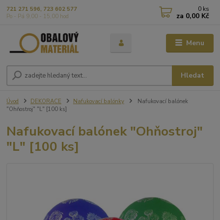
0
ks
721 271 596, 723 602 577
za
0,00 Kč
Po - Pá 9,00 - 15,00 hod
Menu
Hledat
Úvod
DEKORACE
Nafukovací balónky
Nafukovací balónek
"Ohňostroj" "L" [100 ks]
Nafukovací balónek "Ohňostroj"
"L" [100 ks]