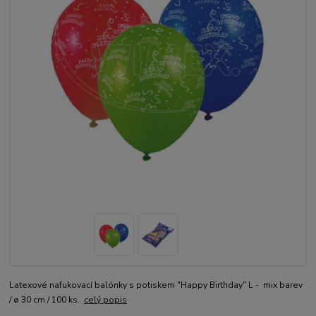
Latexové nafukovací balónky s potiskem "Happy Birthday" L - mix barev
/ ø 30 cm / 100 ks.
celý popis