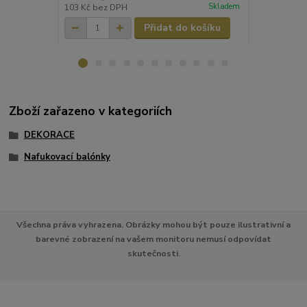
Skladem
103 Kč
bez DPH
103 Kč
bez 
Přidat do košíku
Zboží zařazeno v kategoriích
DEKORACE
Nafukovací balónky
Všechna práva vyhrazena. Obrázky mohou být pouze ilustrativní a
barevné zobrazení na vašem monitoru nemusí odpovídat
skutečnosti.