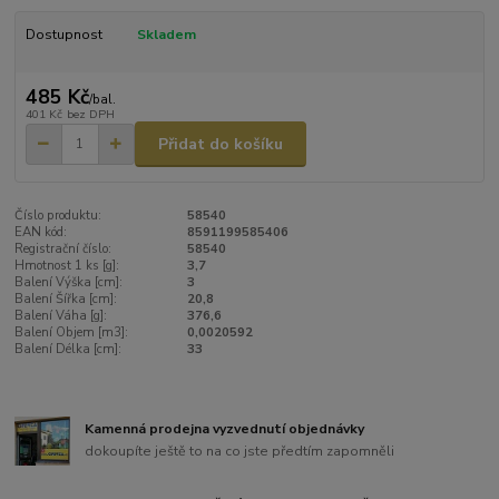
Dostupnost
Skladem
485 Kč
/
bal.
401 Kč
bez DPH
Přidat do košíku
Číslo produktu:
58540
EAN kód:
8591199585406
Registrační číslo:
58540
Hmotnost 1 ks [g]:
3,7
Balení Výška [cm]:
3
Balení Šířka [cm]:
20,8
Balení Váha [g]:
376,6
Balení Objem [m3]:
0,0020592
Balení Délka [cm]:
33
Kamenná prodejna vyzvednutí objednávky
dokoupíte ještě to na co jste předtím zapomněli