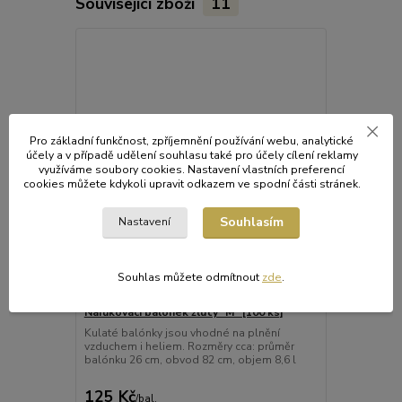
Související zboží
11
Pro základní funkčnost, zpříjemnění používání webu, analytické
účely a v případě udělení souhlasu také pro účely cílení reklamy
využíváme soubory cookies. Nastavení vlastních preferencí
cookies můžete kdykoli upravit odkazem ve spodní části stránek.
Souhlasím
Nastavení
Souhlas můžete odmítnout
zde
.
Nafukovací balónek žlutý "M" [100 ks]
Nafukovací b
Kulaté balónky jsou vhodné na plnění
Kulaté balón
vzduchem i heliem. Rozměry cca: průměr
vzduchem i h
balónku 26 cm, obvod 82 cm, objem 8,6 l
balónku 26 c
125 Kč
125 Kč
/
bal.
/
ba