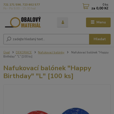
0
ks
721 271 596, 723 602 577
za
0,00 Kč
Po - Pá 9,00 - 15,00 hod
Menu
Hledat
Úvod
DEKORACE
Nafukovací balónky
Nafukovací balónek "Happy
Birthday" "L" [100 ks]
Nafukovací balónek "Happy
Birthday" "L" [100 ks]