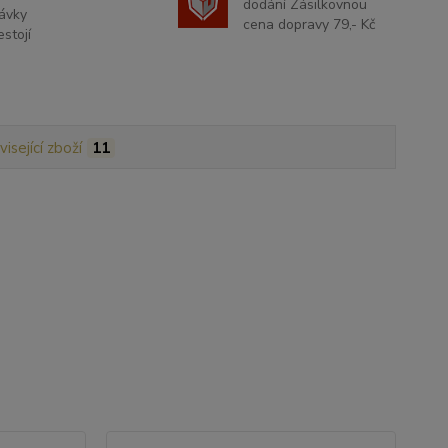
dodání Zásilkovnou
ávky
cena dopravy 79,- Kč
stojí
isející zboží
11