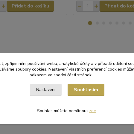
Přidat do košíku
Přidat do ko
zařazeno v kategoriích
t, zpříjemnění používání webu, analytické účely a v případě udělení so
yužíváme soubory cookies. Nastavení vlastních preferencí cookies můžet
RACE
Nafukovací balónky
odkazem ve spodní části stránek.
Souhlasím
Nastavení
Souhlas můžete odmítnout
zde
.