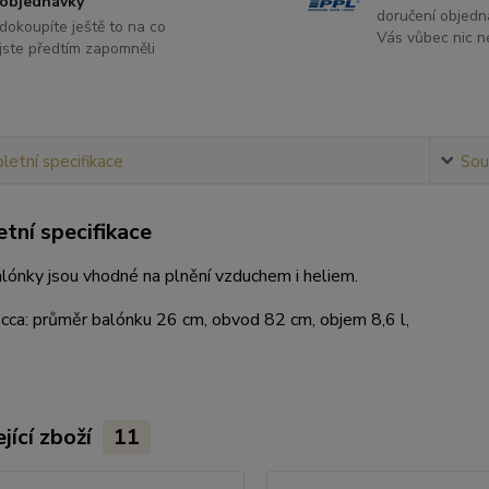
objednávky
doručení objedn
dokoupíte ještě to na co
Vás vůbec nic ne
jste předtím zapomněli
etní specifikace
Souv
tní specifikace
lónky jsou vhodné na plnění vzduchem i heliem.
cca: průměr balónku 26 cm, obvod 82 cm, objem 8,6 l,
jící zboží
11