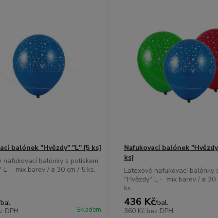
ací balónek "Hvězdy" "L" [5 ks]
Nafukovací balónek "Hvězdy"
ks]
 nafukovací balónky s potiskem
 L - mix barev / ø 30 cm / 5 ks.
Latexové nafukovací balónky 
"Hvězdy" L - mix barev / ø 30
ks.
436 Kč
/
bal.
/
bal.
Skladem
z DPH
360 Kč
bez DPH