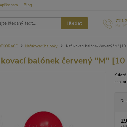
apište nám
Blog
721 
Hledat
Po - P
DEKORACE
Nafukovací balónky
Nafukovací balónek červený "M" [10 
kovací balónek červený "M" [10 
Kulaté
cca: p
Dos
29
24 