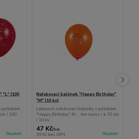
 "L" [100
Nafukovací balónek "Happy Birthday"
Na
"M" [10 ks]
ks]
s potiskem
Latexové nafukovací balónky s potiskem
Kul
 cm / 100
"Happy Birthday" M - mix barev / ø 25 cm
vzd
/ 10 ks.
bal
47 Kč
1
/
bal.
Skladem
Skladem
39 Kč
bez DPH
11