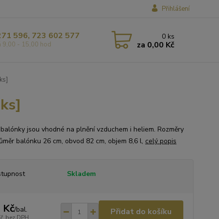
Přihlášení
271 596, 723 602 577
0
ks
za
0,00 Kč
á 9,00 - 15,00 hod
ks]
ks]
 balónky jsou vhodné na plnění vzduchem i heliem. Rozměry
růměr balónku 26 cm, obvod 82 cm, objem 8,6 l,
celý popis
tupnost
Skladem
 Kč
/
bal.
Přidat do košíku
Kč
bez DPH