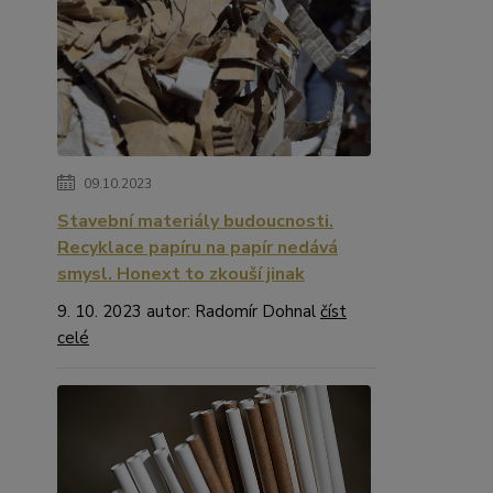
09.10.2023
Stavební materiály budoucnosti.
Recyklace papíru na papír nedává
smysl. Honext to zkouší jinak
9. 10. 2023 autor: Radomír Dohnal
číst
celé