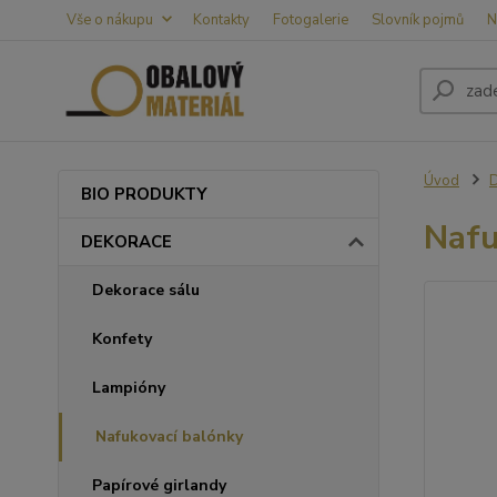
Vše o nákupu
Kontakty
Fotogalerie
Slovník pojmů
N
Úvod
BIO PRODUKTY
Nafu
DEKORACE
Dekorace sálu
Konfety
Lampióny
Nafukovací balónky
Papírové girlandy