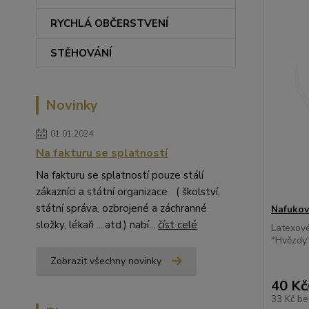
RYCHLÁ OBČERSTVENÍ
STĚHOVÁNÍ
Novinky
01.01.2024
Na fakturu se splatností
Na fakturu se splatností pouze stálí
zákazníci a státní organizace ( školství,
státní správa, ozbrojené a záchranné
Nafukov
složky, lékaři ....atd.) nabí...
číst celé
Latexové
"Hvězdy"
Zobrazit všechny novinky
40 Kč
33 Kč
be