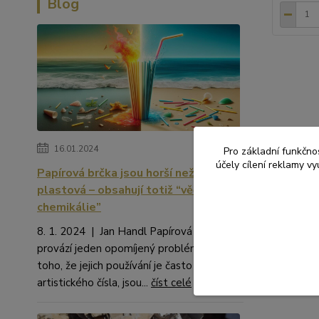
Blog
Zboží 
16.01.2024
Pro základní funkčnos
účely cílení reklamy v
DEKO
Papírová brčka jsou horší než
plastová – obsahují totiž “věčné
chemikálie”
8. 1. 2024 | Jan Handl Papírová brčka
provází jeden opomíjený problém. Kromě
toho, že jejich používání je často na hraně
artistického čísla, jsou...
číst celé