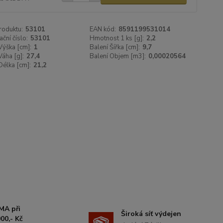
roduktu:
53101
EAN kód:
8591199531014
ační číslo:
53101
Hmotnost 1 ks [g]:
2,2
Výška [cm]:
1
Balení Šířka [cm]:
9,7
Váha [g]:
27,4
Balení Objem [m3]:
0,00020564
Délka [cm]:
21,2
MA při
Široká síť výdejen
00,- Kč