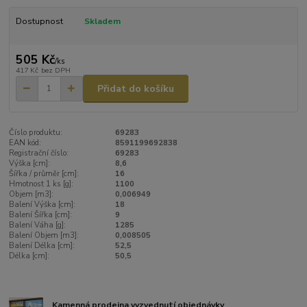
Dostupnost
Skladem
505 Kč
/
ks
417 Kč
bez DPH
Přidat do košíku
Číslo produktu:
69283
EAN kód:
8591199692838
Registrační číslo:
69283
Výška [cm]:
8,6
Šířka / průměr [cm]:
16
Hmotnost 1 ks [g]:
1100
Objem [m3]:
0,006949
Balení Výška [cm]:
18
Balení Šířka [cm]:
9
Balení Váha [g]:
1285
Balení Objem [m3]:
0,008505
Balení Délka [cm]:
52,5
Délka [cm]:
50,5
Kamenná prodejna vyzvednutí objednávky