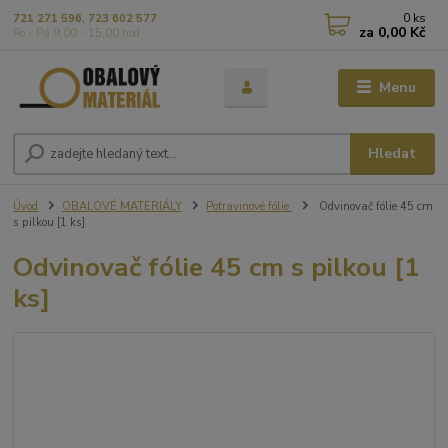
0
ks
721 271 596, 723 602 577
za
0,00 Kč
Po - Pá 9,00 - 15,00 hod
Menu
Hledat
Úvod
OBALOVÉ MATERIÁLY
Potravinové fólie
Odvinovač fólie 45 cm
s pilkou [1 ks]
Odvinovač fólie 45 cm s pilkou [1
ks]