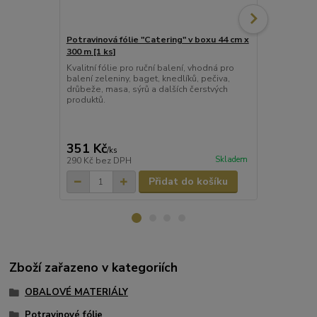
Potravinová fólie "Catering" v boxu 44 cm x
Potravinová 
300 m [1 ks]
300 m [1 ks]
Kvalitní fólie pro ruční balení, vhodná pro
Profesionáln
balení zeleniny, baget, knedlíků, pečiva,
dávkovacím 
drůbeže, masa, sýrů a dalších čerstvých
použití v gas
produktů.
domácnostech
vysoké přiln
nádoby a pom
chuť a aroma
351 Kč
245 Kč
/
ks
/
Ks
Skladem
290 Kč
bez DPH
202 Kč
bez 
Přidat do košíku
Zboží zařazeno v kategoriích
OBALOVÉ MATERIÁLY
Potravinové fólie