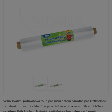
Velmi kvalitní potravinová fólie pro ruční balení. Vhodná pro krátkodobé
zabalení potravin. Každá fólie je zvlášť zabalena ve smrštitelné fólii a
opatřena EAN kódem. Materiál: průtažný polyethylen.
celý popis