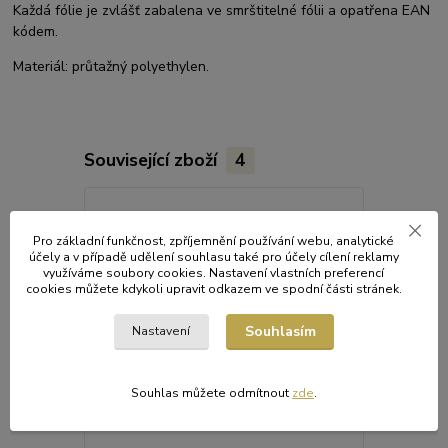
Každá fólie je zvlášť zabalena ve smrštitelné fólii a opatřena EAN
kódem.
Materiál: průtažný polyethylen.
Související zboží
4
Pro základní funkčnost, zpříjemnění používání webu, analytické
účely a v případě udělení souhlasu také pro účely cílení reklamy
využíváme soubory cookies. Nastavení vlastních preferencí
cookies můžete kdykoli upravit odkazem ve spodní části stránek.
Souhlasím
Nastavení
Souhlas můžete odmítnout
zde
.