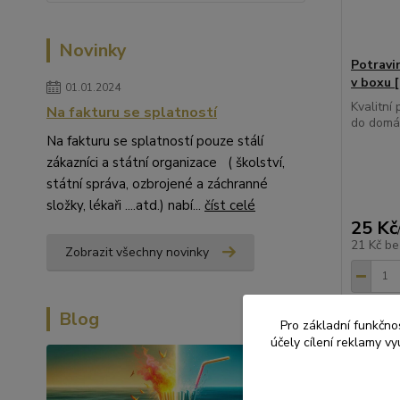
Novinky
Potravi
v boxu [
01.01.2024
Kvalitní 
Na fakturu se splatností
do domác
Na fakturu se splatností pouze stálí
zákazníci a státní organizace ( školství,
státní správa, ozbrojené a záchranné
složky, lékaři ....atd.) nabí...
číst celé
25 Kč
21 Kč
be
Zobrazit všechny novinky
Blog
Pro základní funkčnos
účely cílení reklamy v