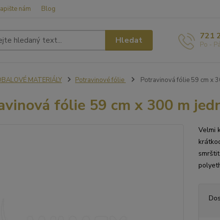
apište nám
Blog
721 
Hledat
Po - P
OBALOVÉ MATERIÁLY
Potravinové fólie
Potravinová fólie 59 cm x 3
avinová fólie 59 cm x 300 m jedn
Velmi k
krátko
smršti
polyet
Dos