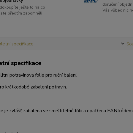
objednávky
doručení objedn
dokoupíte ještě to na co
Vás vůbec nic ne
jste předtím zapomněli
etní specifikace
Sou
tní specifikace
itní potravinová fólie pro ruční balení.
o krátkodobé zabalení potravin.
ie je zvlášť zabalena ve smrštitelné fólii a opatřena EAN kódem