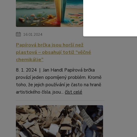
Zboží 
OBAL
16.01.2024
Papírová brčka jsou horší než
plastová – obsahují totiž “věčné
chemikálie”
8. 1. 2024 | Jan Handl Papírová brčka
provází jeden opomíjený problém. Kromě
toho, že jejich používání je často na hraně
artistického čísla, jsou...
číst celé