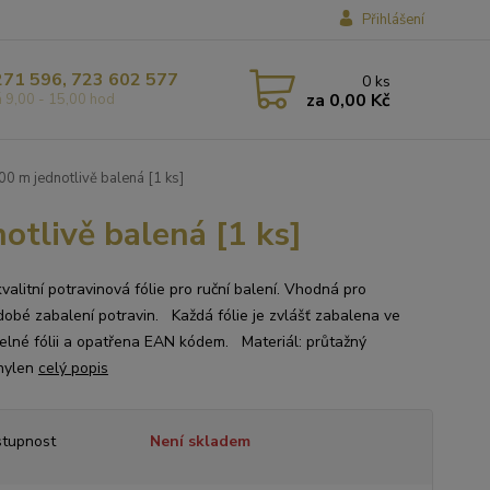
Přihlášení
271 596, 723 602 577
0
ks
za
0,00 Kč
á 9,00 - 15,00 hod
00 m jednotlivě balená [1 ks]
otlivě balená [1 ks]
valitní potravinová fólie pro ruční balení. Vhodná pro
dobé zabalení potravin. Každá fólie je zvlášť zabalena ve
telné fólii a opatřena EAN kódem. Materiál: průtažný
hylen
celý popis
tupnost
Není skladem