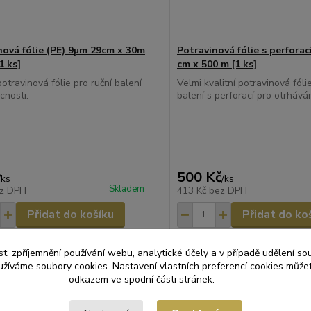
nová fólie (PE) 9µm 29cm x 30m
Potravinová fólie s perforac
1 ks]
cm x 500 m [1 ks]
potravinová fólie pro ruční balení
Velmi kvalitní potravinová fóli
nosti.
balení s perforací pro otrhává
500 Kč
/
ks
/
ks
Skladem
z DPH
413 Kč
bez DPH
Přidat do košíku
Přidat do ko
t, zpříjemnění používání webu, analytické účely a v případě udělení so
yužíváme soubory cookies. Nastavení vlastních preferencí cookies můžet
odkazem ve spodní části stránek.