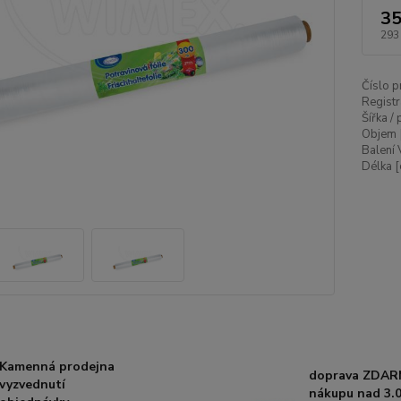
35
293
Číslo p
Registr
Šířka /
Objem 
Balení 
Délka [
Kamenná prodejna
doprava ZDAR
vyzvednutí
nákupu nad 3.0