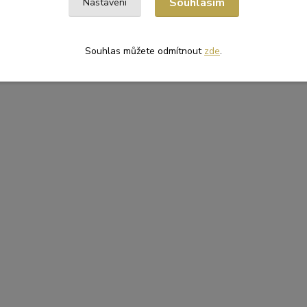
Souhlasím
Nastavení
zařazeno v kategoriích
OVÉ MATERIÁLY
Potravinové fólie
Souhlas můžete odmítnout
zde
.