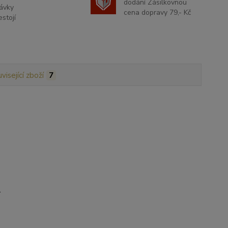
dodání Zásilkovnou
ávky
cena dopravy 79,- Kč
stojí
visející zboží
7
.