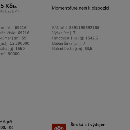
5 Kč
/
ks
Momentálně není k dispozici
 Kč
bez DPH
roduktu:
69216
EAN kód:
8591199692166
ační číslo:
69216
Výška [cm]:
7
 průměr [cm]:
59
Hmotnost 1 ks [g]:
1542,6
[m3]:
12,390000
Balení Šířka [cm]:
7
Váha [g]:
1550
Balení Délka [cm]:
63,5
cm]:
30000
MA při
Široká síť výdejen
00,- Kč