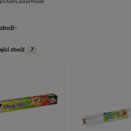
 průtažný polyethylen
zboží
jící zboží
7