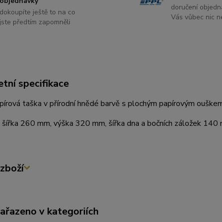
objednávky
doručení objedn
dokoupíte ještě to na co
Vás vůbec nic ne
jste předtím zapomněli
tní specifikace
pírová taška v přírodní hnědé barvě s plochým papírovým ouškem
 šířka 260 mm, výška 320 mm, šířka dna a bočních záložek 140
zboží
zařazeno v kategoriích