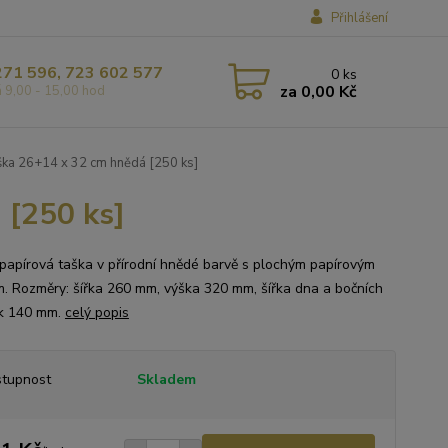
Přihlášení
271 596, 723 602 577
0
ks
za
0,00 Kč
á 9,00 - 15,00 hod
ška 26+14 x 32 cm hnědá [250 ks]
 [250 ks]
papírová taška v přírodní hnědé barvě s plochým papírovým
. Rozměry: šířka 260 mm, výška 320 mm, šířka dna a bočních
k 140 mm.
celý popis
tupnost
Skladem