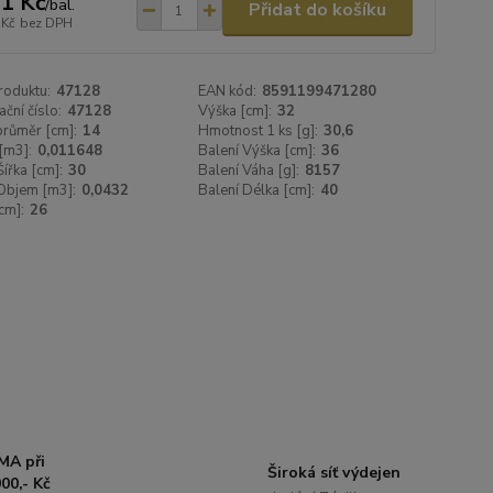
1 Kč
/
bal.
Přidat do košíku
 Kč
bez DPH
roduktu:
47128
EAN kód:
8591199471280
ační číslo:
47128
Výška [cm]:
32
 průměr [cm]:
14
Hmotnost 1 ks [g]:
30,6
[m3]:
0,011648
Balení Výška [cm]:
36
Šířka [cm]:
30
Balení Váha [g]:
8157
Objem [m3]:
0,0432
Balení Délka [cm]:
40
cm]:
26
MA při
Široká síť výdejen
00,- Kč