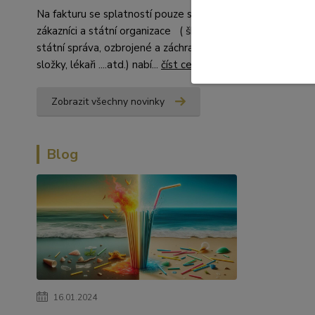
Na fakturu se splatností pouze stálí
zákazníci a státní organizace ( školství,
státní správa, ozbrojené a záchranné
složky, lékaři ....atd.) nabí...
číst celé
Zobrazit všechny novinky
Blog
16.01.2024