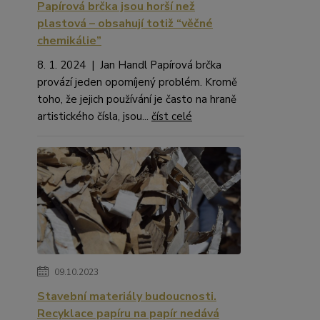
Papírová brčka jsou horší než
plastová – obsahují totiž “věčné
chemikálie”
8. 1. 2024 | Jan Handl Papírová brčka
provází jeden opomíjený problém. Kromě
toho, že jejich používání je často na hraně
artistického čísla, jsou...
číst celé
09.10.2023
Stavební materiály budoucnosti.
Recyklace papíru na papír nedává