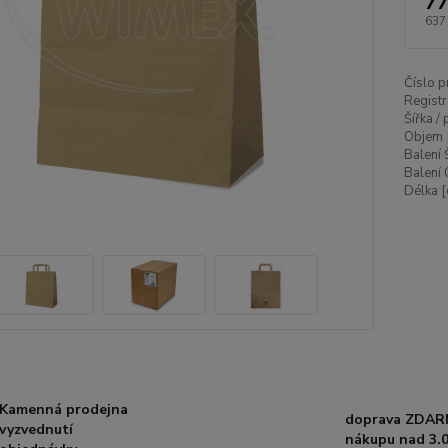
77
637
Číslo p
Registr
Šířka /
Objem 
Balení 
Balení 
Délka [
Kamenná prodejna
doprava ZDAR
vyzvednutí
nákupu nad 3.0