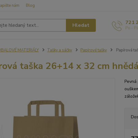
apište nám
Blog
721 
Hledat
Po - P
OBALOVÉ MATERIÁLY
Tašky a sáčky
Papírové tašky
Papírová ta
rová taška 26+14 x 32 cm hnědá
Pevná 
ouškem
zálože
Dos