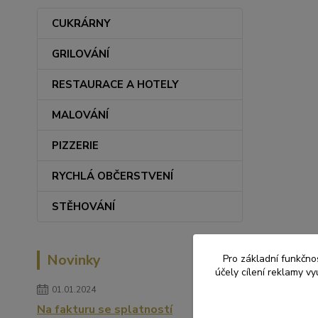
CUKRÁRNY
GRILOVÁNÍ
RESTAURACE A HOTELY
MALOVÁNÍ
PIZZERIE
RYCHLÁ OBČERSTVENÍ
STĚHOVÁNÍ
Novinky
Pro základní funkčnos
účely cílení reklamy v
01.01.2024
Na fakturu se splatností