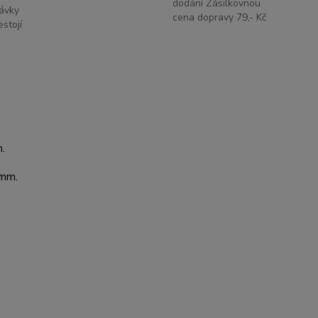
dodání Zásilkovnou
ávky
cena dopravy 79,- Kč
stojí
.
 mm.