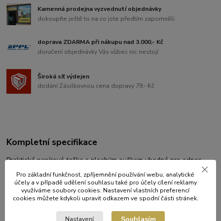
Kamenná prodejna vyzvednutí objednávky
dokoupíte ještě to na co jste předtím zapomněli
doprava ZDARMA při nákupu nad 3.000,- Kč
doručení objednávky Vás vůbec nic nestojí
Široká síť výdejen
dodání Zásilkovnou cena dopravy 79,- Kč
Kompletní specifikace
Praktická papírová taška s plochým ouškem vhodná pro odnos
menuboxů.
Pro základní funkčnost, zpříjemnění používání webu, analytické
účely a v případě udělení souhlasu také pro účely cílení reklamy
Rozměry: šířka 260 mm, výška 250 mm, šířka dna a bočních
využíváme soubory cookies. Nastavení vlastních preferencí
záložek 170 mm.
cookies můžete kdykoli upravit odkazem ve spodní části stránek.
Souhlasím
Nastavení