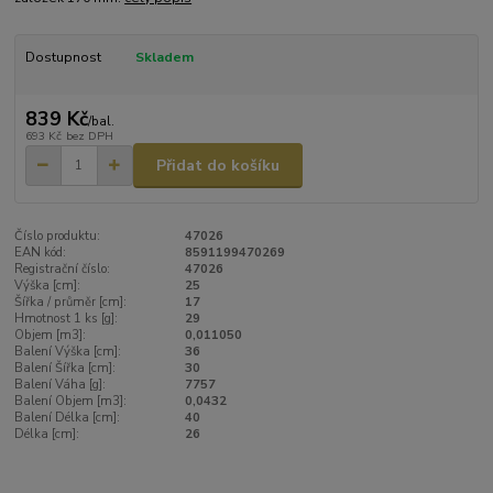
Dostupnost
Skladem
839 Kč
/
bal.
693 Kč
bez DPH
Přidat do košíku
Číslo produktu:
47026
EAN kód:
8591199470269
Registrační číslo:
47026
Výška [cm]:
25
Šířka / průměr [cm]:
17
Hmotnost 1 ks [g]:
29
Objem [m3]:
0,011050
Balení Výška [cm]:
36
Balení Šířka [cm]:
30
Balení Váha [g]:
7757
Balení Objem [m3]:
0,0432
Balení Délka [cm]:
40
Délka [cm]:
26