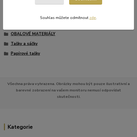
Původ zboží
Souhlas můžete odmítnout
zde
.
Zboží zařazeno v kategoriích
OBALOVÉ MATERIÁLY
Tašky a sáčky
Papírové tašky
Všechna práva vyhrazena. Obrázky mohou být pouze ilustrativní a
barevné zobrazení na vašem monitoru nemusí odpovídat
skutečnosti.
Kategorie