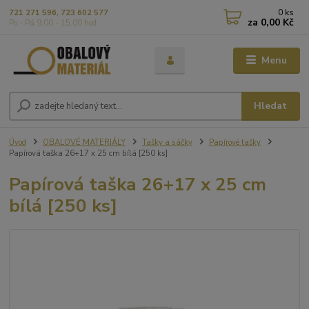
0
ks
721 271 596, 723 602 577
za
0,00 Kč
Po - Pá 9,00 - 15,00 hod
Menu
Hledat
Úvod
OBALOVÉ MATERIÁLY
Tašky a sáčky
Papírové tašky
Papírová taška 26+17 x 25 cm bílá [250 ks]
Papírová taška 26+17 x 25 cm
bílá [250 ks]