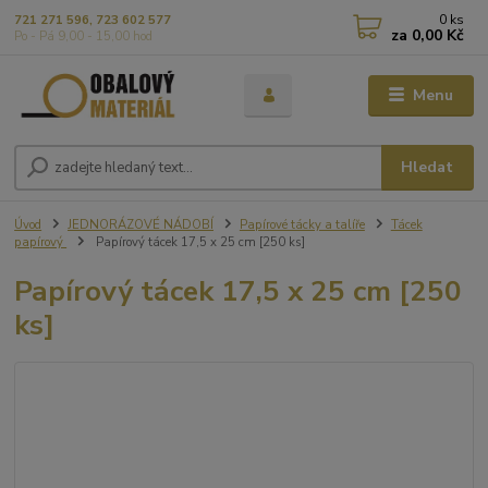
0
ks
721 271 596, 723 602 577
za
0,00 Kč
Po - Pá 9,00 - 15,00 hod
Menu
Hledat
Úvod
JEDNORÁZOVÉ NÁDOBÍ
Papírové tácky a talíře
Tácek
papírový
Papírový tácek 17,5 x 25 cm [250 ks]
Papírový tácek 17,5 x 25 cm [250
ks]