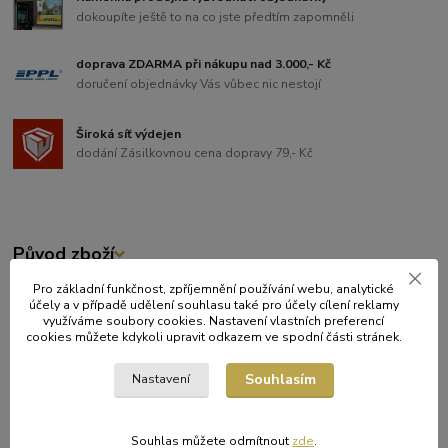
dokoupíte ještě to na co jste předtím zapomněli
doprava ZDARMA při nákupu nad 3.000,- Kč
doručení objednávky Vás vůbec nic nestojí
Široká síť výdejen
dodání Zásilkovnou cena dopravy 79,- Kč
Původ zboží
Pro základní funkčnost, zpříjemnění používání webu, analytické
Zboží zařazeno v kategoriích
účely a v případě udělení souhlasu také pro účely cílení reklamy
využíváme soubory cookies. Nastavení vlastních preferencí
JEDNORÁZOVÉ NÁDOBÍ
cookies můžete kdykoli upravit odkazem ve spodní části stránek.
CUKRÁRNY
Souhlasím
Nastavení
GRILOVÁNÍ
RYCHLÁ OBČERSTVENÍ
Souhlas můžete odmítnout
zde
.