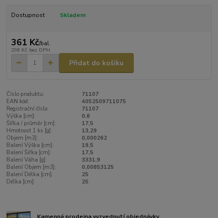
Dostupnost
Skladem
361 Kč
/
bal.
298 Kč
bez DPH
Přidat do košíku
Číslo produktu:
71107
EAN kód:
4052509711075
Registrační číslo:
71107
Výška [cm]:
0,6
Šířka / průměr [cm]:
17,5
Hmotnost 1 ks [g]:
13,29
Objem [m3]:
0,000262
Balení Výška [cm]:
19,5
Balení Šířka [cm]:
17,5
Balení Váha [g]:
3331,9
Balení Objem [m3]:
0,00853125
Balení Délka [cm]:
25
Délka [cm]:
25
Kamenná prodejna vyzvednutí objednávky