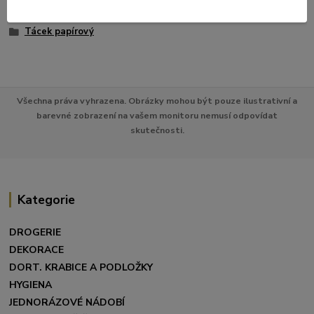
Papírové tácky a talíře
Tácek papírový
Všechna práva vyhrazena. Obrázky mohou být pouze ilustrativní a
barevné zobrazení na vašem monitoru nemusí odpovídat
skutečnosti.
Kategorie
DROGERIE
DEKORACE
DORT. KRABICE A PODLOŽKY
HYGIENA
JEDNORÁZOVÉ NÁDOBÍ