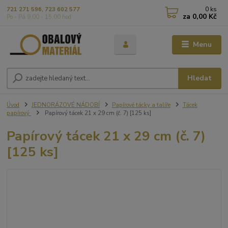
0
ks
721 271 596, 723 602 577
za
0,00 Kč
Po - Pá 9,00 - 15,00 hod
Menu
Hledat
Úvod
JEDNORÁZOVÉ NÁDOBÍ
Papírové tácky a talíře
Tácek
papírový
Papírový tácek 21 x 29 cm (č. 7) [125 ks]
Papírový tácek 21 x 29 cm (č. 7)
[125 ks]