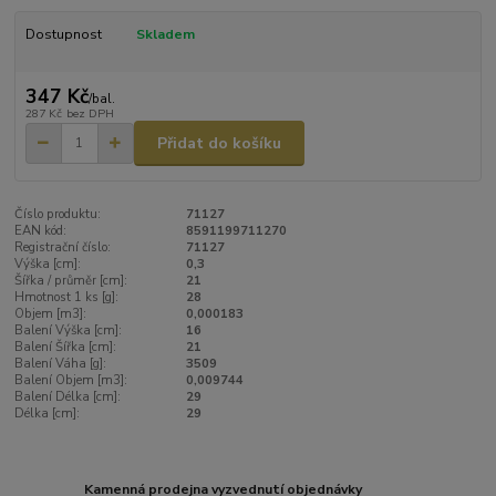
Dostupnost
Skladem
347 Kč
/
bal.
287 Kč
bez DPH
Přidat do košíku
Číslo produktu:
71127
EAN kód:
8591199711270
Registrační číslo:
71127
Výška [cm]:
0,3
Šířka / průměr [cm]:
21
Hmotnost 1 ks [g]:
28
Objem [m3]:
0,000183
Balení Výška [cm]:
16
Balení Šířka [cm]:
21
Balení Váha [g]:
3509
Balení Objem [m3]:
0,009744
Balení Délka [cm]:
29
Délka [cm]:
29
Kamenná prodejna vyzvednutí objednávky