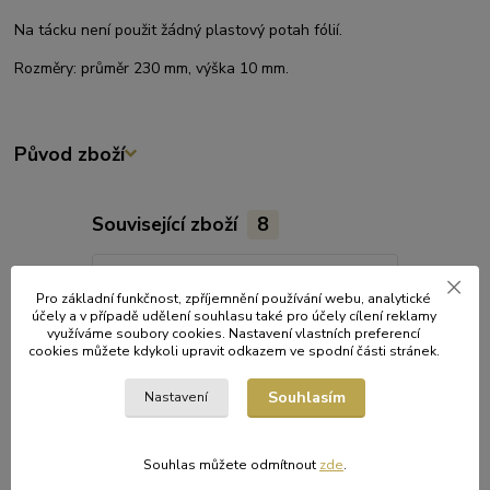
Na tácku není použit žádný plastový potah fólií.
Rozměry: průměr 230 mm, výška 10 mm.
Původ zboží
Související zboží
8
Akce
Akce
Pro základní funkčnost, zpříjemnění používání webu, analytické
účely a v případě udělení souhlasu také pro účely cílení reklamy
využíváme soubory cookies. Nastavení vlastních preferencí
cookies můžete kdykoli upravit odkazem ve spodní části stránek.
Souhlasím
Nastavení
Souhlas můžete odmítnout
zde
.