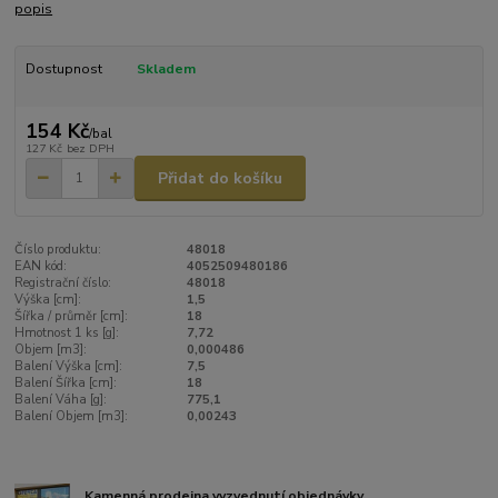
popis
Dostupnost
Skladem
154 Kč
/
bal
127 Kč
bez DPH
Přidat do košíku
Číslo produktu:
48018
EAN kód:
4052509480186
Registrační číslo:
48018
Výška [cm]:
1,5
Šířka / průměr [cm]:
18
Hmotnost 1 ks [g]:
7,72
Objem [m3]:
0,000486
Balení Výška [cm]:
7,5
Balení Šířka [cm]:
18
Balení Váha [g]:
775,1
Balení Objem [m3]:
0,00243
Kamenná prodejna vyzvednutí objednávky