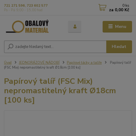
0
ks
721 271 596, 723 602 577
za
0,00 Kč
Po - Pá 9,00 - 15,00 hod
Menu
Hledat
Úvod
JEDNORÁZOVÉ NÁDOBÍ
Papírové tácky a talíře
Papírový talíř
(FSC Mix) nepromastitelný kraft Ø18cm [100 ks]
Papírový talíř (FSC Mix)
nepromastitelný kraft Ø18cm
[100 ks]