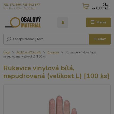
0
ks
721 271 596, 723 602 577
za
0,00 Kč
Po - Pá 9,00 - 15,00 hod
Menu
Hledat
Úvod
ÚKLID A HYGIENA
Rukavice
Rukavice vinylová bílá,
nepudrovaná (velikost L) [100 ks]
Rukavice vinylová bílá,
nepudrovaná (velikost L) [100 ks]