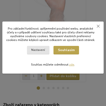
Pro základní funkčnost, zpříjemnění používání webu, analytické
účely a v případě udělení souhlasu také pro účely cílení reklamy
Rukavice vinylová bílá, pudrovaná (velikost
Rukavice vin
využíváme soubory cookies. Nastavení vlastních preferencí
XL) [100 ks]
S) [100 ks]
cookies můžete kdykoli upravit odkazem ve spodní části stránek.
Rukavice vinylové bílé, pudrované(veľkosť
Jednorázové 
XL) [100 ks]
Materiál: Vi
Souhlasím
Nastavení
certifikovaná
standard Bal
krabicích po
82 Kč
77 Kč
Souhlas můžete odmítnout
zde
.
/
bal.
/
bal.
Skladem
68 Kč
bez DPH
64 Kč
bez D
Přidat do košíku
Zboží zařazeno v kategoriích