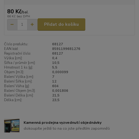
80 Kč
/
bal.
66 Kč
bez DPH
Přidat do košíku
Číslo produktu:
68127
EAN kód:
8591199681276
Registrační číslo:
68127
Výška [cm]:
0,4
Šířka / průměr [cm]:
10,5
Hmotnost 1 ks [g]:
5,5
Objem [m3]:
0,000099
Balení Výška [cm]:
7
Balení Šířka [cm]:
12
Balení Váha [g]:
604
Balení Objem [m3]:
0,001806
Balení Délka [cm]:
21,5
Délka [cm]:
23,5
Kamenná prodejna vyzvednutí objednávky
dokoupíte ještě to na co jste předtím zapomněli