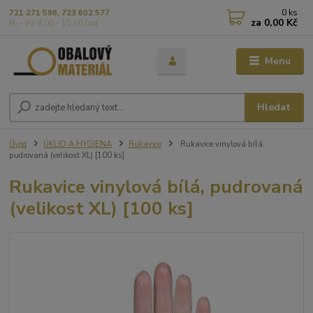
0
ks
721 271 596, 723 602 577
za
0,00 Kč
Po - Pá 9,00 - 15,00 hod
Menu
Hledat
Úvod
ÚKLID A HYGIENA
Rukavice
Rukavice vinylová bílá,
pudrovaná (velikost XL) [100 ks]
Rukavice vinylová bílá, pudrovaná
(velikost XL) [100 ks]