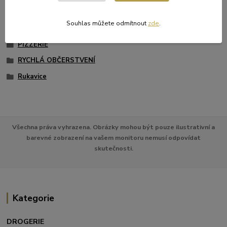
CUKRÁRNY
Souhlas můžete odmítnout
zde
.
RESTAURACE A HOTELY
PIZZERIE
RYCHLÁ OBČERSTVENÍ
Rukavice
Všechna práva vyhrazena. Obrázky mohou být pouze ilustrativní a
barevné zobrazení na vašem monitoru nemusí odpovídat
skutečnosti.
Kategorie
DROGERIE