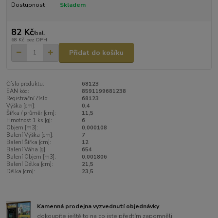
Dostupnost
Skladem
82 Kč
/
bal.
68 Kč
bez DPH
Přidat do košíku
Číslo produktu:
68123
EAN kód:
8591199681238
Registrační číslo:
68123
Výška [cm]:
0,4
Šířka / průměr [cm]:
11,5
Hmotnost 1 ks [g]:
6
Objem [m3]:
0,000108
Balení Výška [cm]:
7
Balení Šířka [cm]:
12
Balení Váha [g]:
654
Balení Objem [m3]:
0,001806
Balení Délka [cm]:
21,5
Délka [cm]:
23,5
Kamenná prodejna vyzvednutí objednávky
dokoupíte ještě to na co jste předtím zapomněli