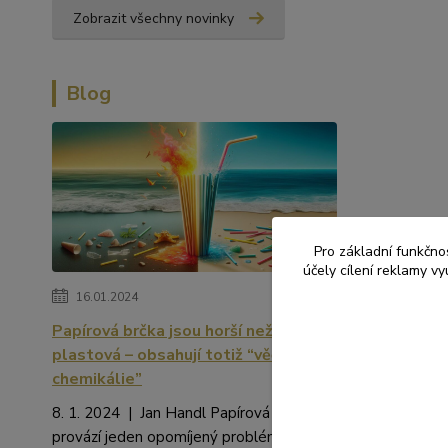
Zobrazit všechny novinky
Blog
Pro základní funkčnos
účely cílení reklamy v
16.01.2024
Papírová brčka jsou horší než
plastová – obsahují totiž “věčné
chemikálie”
8. 1. 2024 | Jan Handl Papírová brčka
provází jeden opomíjený problém. Kromě