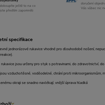
objednávky
doručení objedn
dokoupíte ještě to na co
Vás vůbec nic ne
jste předtím zapomněli
tní specifikace
pevné jednorázové rukavice vhodné pro dlouhodobé nošení, nepud
 reakce).
rukavice jsou určeny pro styk s potravinami, do zdravotnictví, d
jsou vzduchotěsné, voděodelné, chrání proti mikroorganismům, m
lenému okraji se snadno navlékají, vnější úprava hladká
zboží