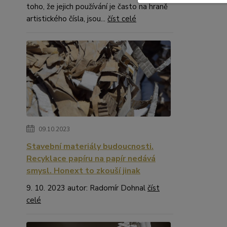
toho, že jejich používání je často na hraně
artistického čísla, jsou...
číst celé
09.10.2023
Stavební materiály budoucnosti.
Recyklace papíru na papír nedává
smysl. Honext to zkouší jinak
9. 10. 2023 autor: Radomír Dohnal
číst
celé