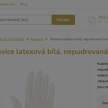
apište nám
Blog
721 
Hledat
Po - P
ÚKLID A HYGIENA
Rukavice
Rukavice latexová bílá, nepudrovaná (vel
vice latexová bílá, nepudrovaná 
Kvalit
nepudr
reakce
zdravo
jsou v
Dos