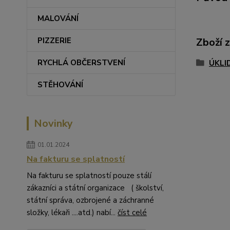
MALOVÁNÍ
Zboží 
PIZZERIE
RYCHLÁ OBČERSTVENÍ
ÚKLI
STĚHOVÁNÍ
Novinky
01.01.2024
Na fakturu se splatností
Na fakturu se splatností pouze stálí
zákazníci a státní organizace ( školství,
státní správa, ozbrojené a záchranné
složky, lékaři ....atd.) nabí...
číst celé