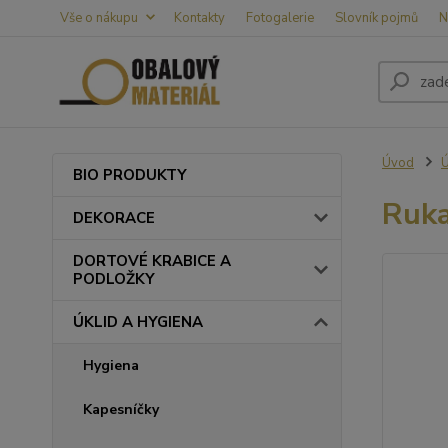
Vše o nákupu
Kontakty
Fotogalerie
Slovník pojmů
N
Úvod
BIO PRODUKTY
Ruka
DEKORACE
DORTOVÉ KRABICE A
PODLOŽKY
ÚKLID A HYGIENA
Hygiena
Kapesníčky