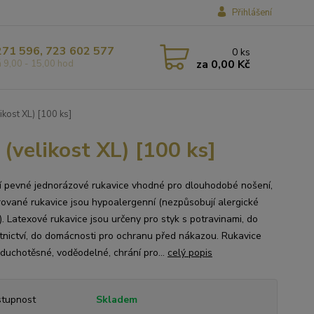
Přihlášení
271 596, 723 602 577
0
ks
za
0,00 Kč
á 9,00 - 15,00 hod
ikost XL) [100 ks]
(velikost XL) [100 ks]
ní pevné jednorázové rukavice vhodné pro dlouhodobé nošení,
ované rukavice jsou hypoalergenní (nezpůsobují alergické
). Latexové rukavice jsou určeny pro styk s potravinami, do
tnictví, do domácnosti pro ochranu před nákazou. Rukavice
zduchotěsné, voděodelné, chrání pro...
celý popis
tupnost
Skladem