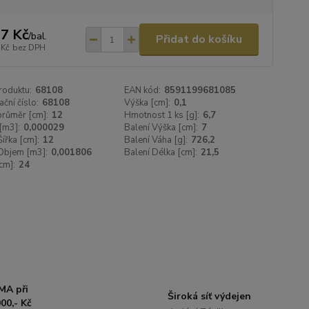
7 Kč
/
bal.
Přidat do košíku
 Kč
bez DPH
roduktu:
68108
EAN kód:
8591199681085
ační číslo:
68108
Výška [cm]:
0,1
 průměr [cm]:
12
Hmotnost 1 ks [g]:
6,7
[m3]:
0,000029
Balení Výška [cm]:
7
Šířka [cm]:
12
Balení Váha [g]:
726,2
Objem [m3]:
0,001806
Balení Délka [cm]:
21,5
cm]:
24
MA při
Široká síť výdejen
00,- Kč