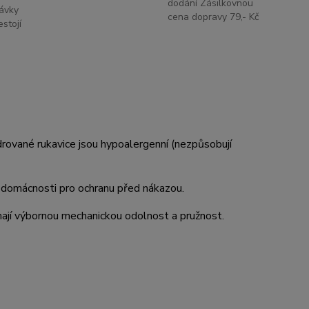
dodání Zásilkovnou
ávky
cena dopravy 79,- Kč
stojí
rované rukavice jsou hypoalergenní (nezpůsobují
o domácnosti pro ochranu před nákazou.
ají výbornou mechanickou odolnost a pružnost.