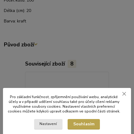
Počet kusů:
100
Délka (cm):
20
Barva:
kraft
Původ zboží
Související zboží
8
Pro základní funkčnost, zpříjemnění používání webu, analytické
účely a v případě udělení souhlasu také pro účely cílení reklamy
využíváme soubory cookies. Nastavení vlastních preferencí
cookies můžete kdykoli upravit odkazem ve spodní části stránek.
Souhlasím
Nastavení