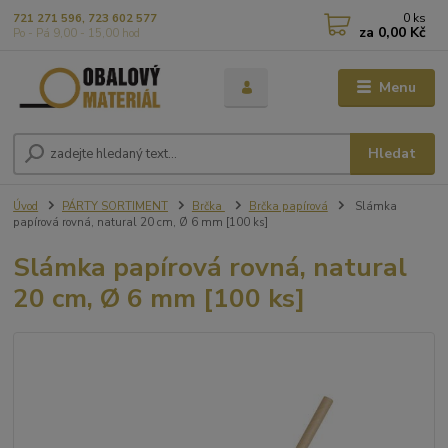
0
ks
721 271 596, 723 602 577
za
0,00 Kč
Po - Pá 9,00 - 15,00 hod
Menu
Hledat
Úvod
PÁRTY SORTIMENT
Brčka
Brčka papírová
Slámka
papírová rovná, natural 20 cm, Ø 6 mm [100 ks]
Slámka papírová rovná, natural
20 cm, Ø 6 mm [100 ks]