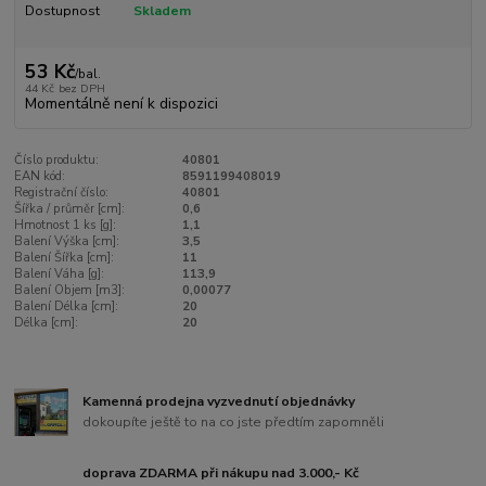
Dostupnost
Skladem
53 Kč
/
bal.
44 Kč
bez DPH
Momentálně není k dispozici
Číslo produktu:
40801
EAN kód:
8591199408019
Registrační číslo:
40801
Šířka / průměr [cm]:
0,6
Hmotnost 1 ks [g]:
1,1
Balení Výška [cm]:
3,5
Balení Šířka [cm]:
11
Balení Váha [g]:
113,9
Balení Objem [m3]:
0,00077
Balení Délka [cm]:
20
Délka [cm]:
20
Kamenná prodejna vyzvednutí objednávky
dokoupíte ještě to na co jste předtím zapomněli
doprava ZDARMA při nákupu nad 3.000,- Kč