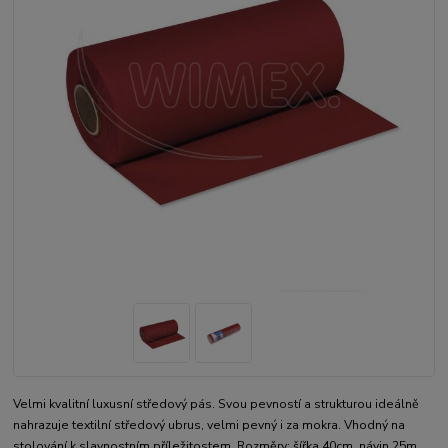
Velmi kvalitní luxusní středový pás. Svou pevností a strukturou ideálně
nahrazuje textilní středový ubrus, velmi pevný i za mokra. Vhodný na
stolování k slavnostním příležitostem. Rozměry: šířka 40cm, návin 25m,