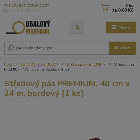
0
ks
721 271 596, 723 602 577
za
0,00 Kč
Po - Pá 9,00 - 15,00 hod
Menu
Hledat
Úvod
UBROUSKY A UBRUSY
Středové pásy PREMIUM
Středový pás
PREMIUM, 40 cm x 24 m, bordový [1 ks]
Středový pás PREMIUM, 40 cm x
24 m, bordový [1 ks]