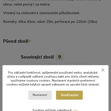
ubrus, velmi pevný i za mokra.
Vhodný na stolování k slavnostním příležitostem.
Rozměry: šířka 40cm, návin 25m, perforace po 120cm (20ks).
Původ zboží
Související zboží
9
Pro základní funkčnost, zpříjemnění používání webu, analytické
účely a v případě udělení souhlasu také pro účely cílení reklamy
využíváme soubory cookies. Nastavení vlastních preferencí
cookies můžete kdykoli upravit odkazem ve spodní části stránek.
Souhlasím
Nastavení
Souhlas můžete odmítnout
zde
.