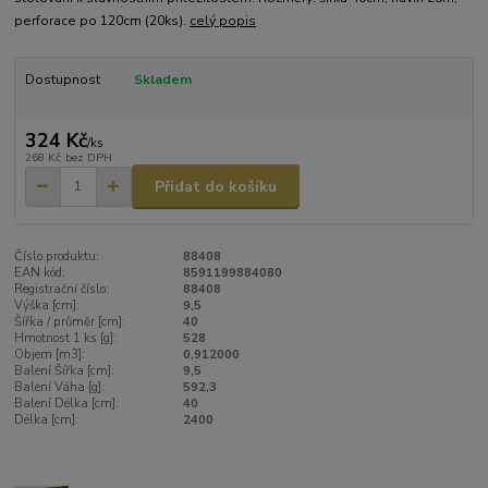
perforace po 120cm (20ks).
celý popis
Dostupnost
Skladem
324 Kč
/
ks
268 Kč
bez DPH
Přidat do košíku
Číslo produktu:
88408
EAN kód:
8591199884080
Registrační číslo:
88408
Výška [cm]:
9,5
Šířka / průměr [cm]:
40
Hmotnost 1 ks [g]:
528
Objem [m3]:
0,912000
Balení Šířka [cm]:
9,5
Balení Váha [g]:
592,3
Balení Délka [cm]:
40
Délka [cm]:
2400