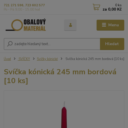
0
ks
721 271 596, 723 602 577
za
0,00 Kč
Po - Pá 9,00 - 15,00 hod
Menu
Hledat
Úvod
SVÍČKY
Svíčky kónické
Svíčka kónická 245 mm bordová [10 ks]
Svíčka kónická 245 mm bordová
[10 ks]