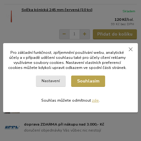
Svíčka kónická 245 mm červená [10 ks]
Skladem
120 Kč
/
bal.
99 Kč
bez DPH
Přidat do košíku
Svíčka kónická 245 mm oranžová [10 ks]
Skladem
Pro základní funkčnost, zpříjemnění používání webu, analytické
účely a v případě udělení souhlasu také pro účely cílení reklamy
120 Kč
/
bal.
využíváme soubory cookies. Nastavení vlastních preferencí
99 Kč
bez DPH
cookies můžete kdykoli upravit odkazem ve spodní části stránek.
Přidat do košíku
Souhlasím
Nastavení
Souhlas můžete odmítnout
zde
.
Kamenná prodejna vyzvednutí objednávky
dokoupíte ještě to na co jste předtím zapomněli
doprava ZDARMA při nákupu nad 3.000,- Kč
doručení objednávky Vás vůbec nic nestojí