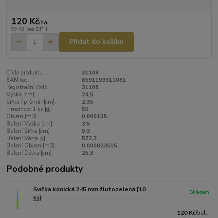
120 Kč
/
bal.
99 Kč
bez DPH
Přidat do košíku
Číslo produktu:
31108
EAN kód:
8591199311081
Registrační číslo:
31108
Výška [cm]:
24,5
Šířka / průměr [cm]:
2,35
Hmotnost 1 ks [g]:
55
Objem [m3]:
0,000135
Balení Výška [cm]:
3,5
Balení Šířka [cm]:
9,3
Balení Váha [g]:
572,3
Balení Objem [m3]:
0,000823515
Balení Délka [cm]:
25,3
Podobné produkty
Svíčka kónická 245 mm žlutozelená [10
Skladem
ks]
120 Kč
/
bal.