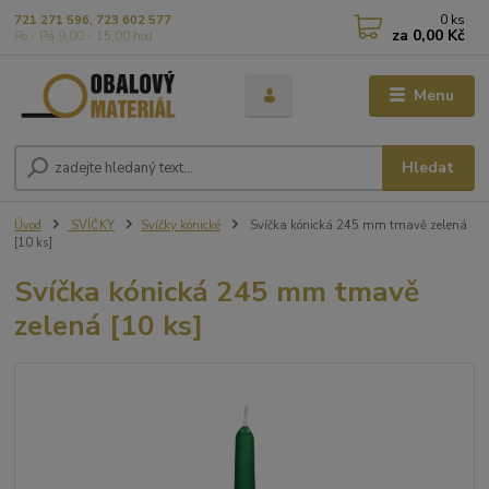
0
ks
721 271 596, 723 602 577
za
0,00 Kč
Po - Pá 9,00 - 15,00 hod
Menu
Hledat
Úvod
SVÍČKY
Svíčky kónické
Svíčka kónická 245 mm tmavě zelená
[10 ks]
Svíčka kónická 245 mm tmavě
zelená [10 ks]