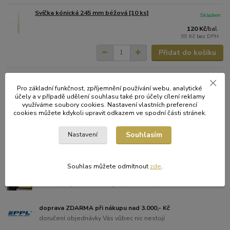
Svíčka kónická 245 mm béžová [10 ks]
Skladem
120 Kč
/
bal.
99 Kč
bez DPH
Přidat do košíku
Svíčka kónická 245 mm tmavě modrá
Skladem
[10 ks]
Pro základní funkčnost, zpříjemnění používání webu, analytické
účely a v případě udělení souhlasu také pro účely cílení reklamy
120 Kč
/
bal.
využíváme soubory cookies. Nastavení vlastních preferencí
99 Kč
bez DPH
cookies můžete kdykoli upravit odkazem ve spodní části stránek.
Přidat do košíku
Souhlasím
Nastavení
Souhlas můžete odmítnout
zde
.
Kamenná prodejna vyzvednutí objednávky
dokoupíte ještě to na co jste předtím zapomněli
doprava ZDARMA při nákupu nad 3.000,- Kč
doručení objednávky Vás vůbec nic nestojí