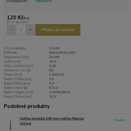
Dostupnost
Skladem
120 Kč
/
bal.
99 Kč
bez DPH
Přidat do košíku
Číslo produktu:
31106
EAN kód:
8591199311067
Registrační číslo:
31106
Výška [cm]:
24,5
Šířka / průměr [cm]:
2,35
Hmotnost 1 ks [g]:
55
Objem [m3]:
0,000135
Balení Výška [cm]:
3,5
Balení Šířka [cm]:
9,3
Balení Váha [g]:
572,3
Balení Objem [m3]:
0,000823515
Balení Délka [cm]:
25,3
Podobné produkty
Svíčka kónická 245 mm světle fialová
Skladem
[10 ks]