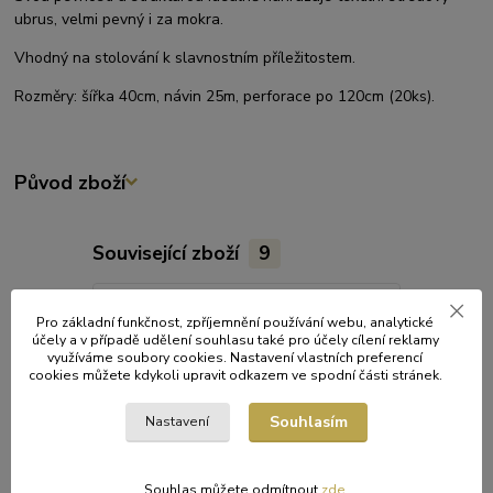
ubrus, velmi pevný i za mokra.
Vhodný na stolování k slavnostním příležitostem.
Rozměry: šířka 40cm, návin 25m, perforace po 120cm (20ks).
Původ zboží
Související zboží
9
Pro základní funkčnost, zpříjemnění používání webu, analytické
účely a v případě udělení souhlasu také pro účely cílení reklamy
využíváme soubory cookies. Nastavení vlastních preferencí
cookies můžete kdykoli upravit odkazem ve spodní části stránek.
Souhlasím
Nastavení
Souhlas můžete odmítnout
zde
.