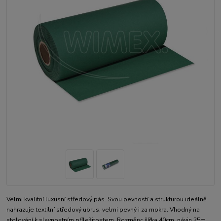
Velmi kvalitní luxusní středový pás. Svou pevností a strukturou ideálně
nahrazuje textilní středový ubrus, velmi pevný i za mokra. Vhodný na
stolování k slavnostním příležitostem. Rozměry: šířka 40cm, návin 25m,