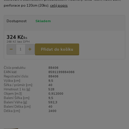
perforace po 120cm (20ks).
celý popis
Dostupnost
Skladem
324 Kč
/
ks
268 Kč
bez DPH
Přidat do košíku
Číslo produktu:
88406
EAN kód:
8591199884066
Registrační číslo:
88406
Výška [cm]:
9,5
Šířka / průměr [cm]:
40
Hmotnost 1 ks [g]:
528
Objem [m3]:
0,912000
Balení Šířka [cm]:
9,5
Balení Váha [g]:
592,3
Balení Délka [cm]:
40
Délka [cm]:
2400