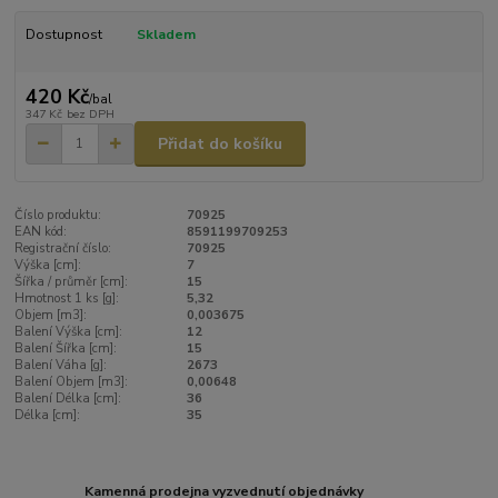
Dostupnost
Skladem
420 Kč
/
bal
347 Kč
bez DPH
Přidat do košíku
Číslo produktu:
70925
EAN kód:
8591199709253
Registrační číslo:
70925
Výška [cm]:
7
Šířka / průměr [cm]:
15
Hmotnost 1 ks [g]:
5,32
Objem [m3]:
0,003675
Balení Výška [cm]:
12
Balení Šířka [cm]:
15
Balení Váha [g]:
2673
Balení Objem [m3]:
0,00648
Balení Délka [cm]:
36
Délka [cm]:
35
Kamenná prodejna vyzvednutí objednávky