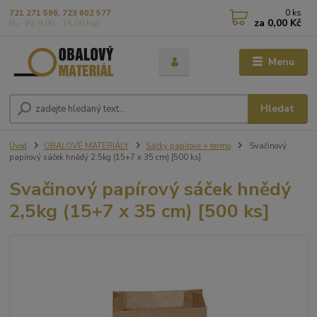
0
ks
721 271 596, 723 602 577
za
0,00 Kč
Po - Pá 9,00 - 15,00 hod
Menu
Hledat
Úvod
OBALOVÉ MATERIÁLY
Sáčky papírové + termo
Svačinový
papírový sáček hnědý 2,5kg (15+7 x 35 cm) [500 ks]
Svačinový papírový sáček hnědý
2,5kg (15+7 x 35 cm) [500 ks]