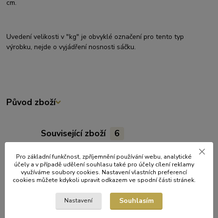
cm.
Uvedení velikosti v "kg" je obvyklé označení pro tento typ
výrobku, nejde o vyjádření nosnosti sáčku.
Původ zboží
Související zboží
6
Pro základní funkčnost, zpříjemnění používání webu, analytické
Akce
účely a v případě udělení souhlasu také pro účely cílení reklamy
využíváme soubory cookies. Nastavení vlastních preferencí
cookies můžete kdykoli upravit odkazem ve spodní části stránek.
Souhlasím
Nastavení