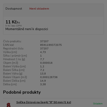
Dostupnost
Není skladem
11 Kč
/
ks
9 Kč
bez DPH
Momentálně není k dispozici
Číslo produktu:
37207
EAN kód:
8591199372075
Registrační číslo:
37207
Výška [cm]:
4,73
Šířka / průměr [cm]:
1
Hmotnost 1 ks [g]:
7,7
Objem [m3]:
0,000016
Balení Výška [cm]:
1,2
Balení Šířka [cm]:
7,2
Balení Váha [g]:
13,8
Balení Objem [m3]:
0,000128736
Balení Délka [cm]:
14,9
Délka [cm]:
3,38
Podobné produkty
Svíčka číslová na špejli "8" 50 mm [1 ks]
Skladem