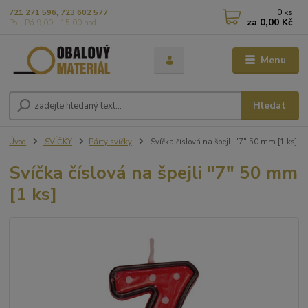
0
ks
721 271 596, 723 602 577
za
0,00 Kč
Po - Pá 9,00 - 15,00 hod
Menu
Hledat
Úvod
SVÍČKY
Párty svíčky
Svíčka číslová na špejli "7" 50 mm [1 ks]
Svíčka číslová na špejli "7" 50 mm
[1 ks]