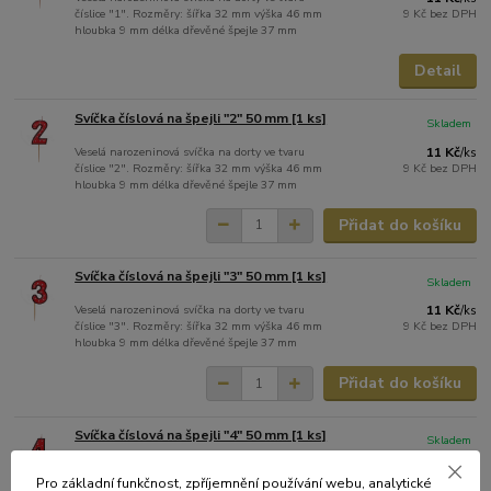
číslice "1". Rozměry: šířka 32 mm výška 46 mm
9 Kč
bez DPH
hloubka 9 mm délka dřevěné špejle 37 mm
Detail
Svíčka číslová na špejli "2" 50 mm [1 ks]
Skladem
Veselá narozeninová svíčka na dorty ve tvaru
11 Kč
/
ks
číslice "2". Rozměry: šířka 32 mm výška 46 mm
9 Kč
bez DPH
hloubka 9 mm délka dřevěné špejle 37 mm
Přidat do košíku
Svíčka číslová na špejli "3" 50 mm [1 ks]
Skladem
Veselá narozeninová svíčka na dorty ve tvaru
11 Kč
/
ks
číslice "3". Rozměry: šířka 32 mm výška 46 mm
9 Kč
bez DPH
hloubka 9 mm délka dřevěné špejle 37 mm
Přidat do košíku
Svíčka číslová na špejli "4" 50 mm [1 ks]
Skladem
Veselá narozeninová svíčka na dorty ve tvaru
11 Kč
/
ks
Pro základní funkčnost, zpříjemnění používání webu, analytické
číslice "4". Rozměry: šířka 32 mm výška 46 mm
9 Kč
bez DPH