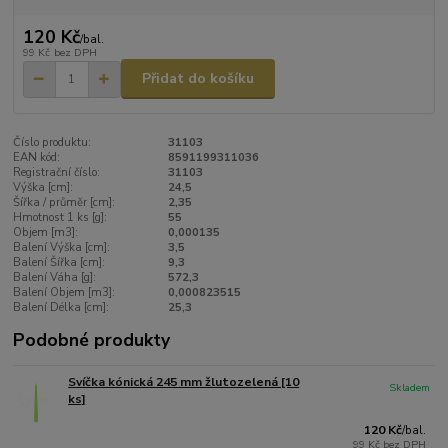
120 Kč
/
bal.
99 Kč
bez DPH
Přidat do košíku
Číslo produktu:
31103
EAN kód:
8591199311036
Registrační číslo:
31103
Výška [cm]:
24,5
Šířka / průměr [cm]:
2,35
Hmotnost 1 ks [g]:
55
Objem [m3]:
0,000135
Balení Výška [cm]:
3,5
Balení Šířka [cm]:
9,3
Balení Váha [g]:
572,3
Balení Objem [m3]:
0,000823515
Balení Délka [cm]:
25,3
Podobné produkty
Svíčka kónická 245 mm žlutozelená [10
Skladem
ks]
120 Kč
/
bal.
99 Kč
bez DPH