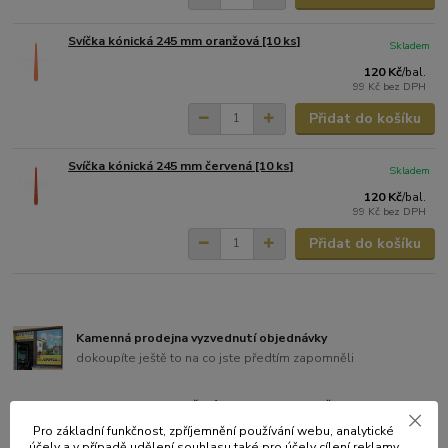
Svíčka kónická 245 mm oranžová [10 ks]
Skladem
120 Kč
/
bal.
99 Kč
bez DPH
Přidat do košíku
Svíčka kónická 245 mm červená [10 ks]
Skladem
120 Kč
/
bal.
99 Kč
bez DPH
Přidat do košíku
Kamenná prodejna vyzvednutí objednávky
dokoupíte ještě to na co jste předtím zapomněli
doprava ZDARMA při nákupu nad 3.000,- Kč
doručení objednávky Vás vůbec nic nestojí
Pro základní funkčnost, zpříjemnění používání webu, analytické
účely a v případě udělení souhlasu také pro účely cílení reklamy