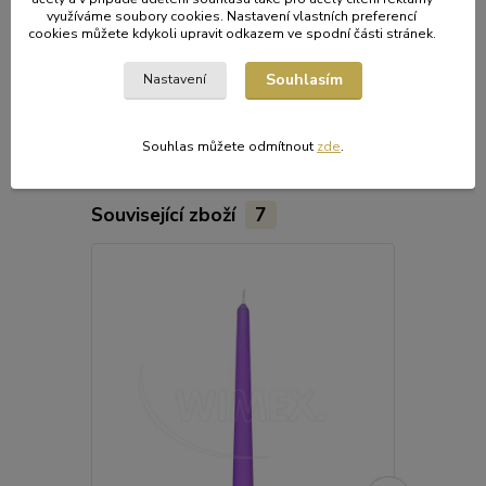
využíváme soubory cookies. Nastavení vlastních preferencí
Široká síť výdejen
cookies můžete kdykoli upravit odkazem ve spodní části stránek.
dodání Zásilkovnou cena dopravy 79,- Kč
Souhlasím
Nastavení
Původ zboží
Souhlas můžete odmítnout
zde
.
Související zboží
7