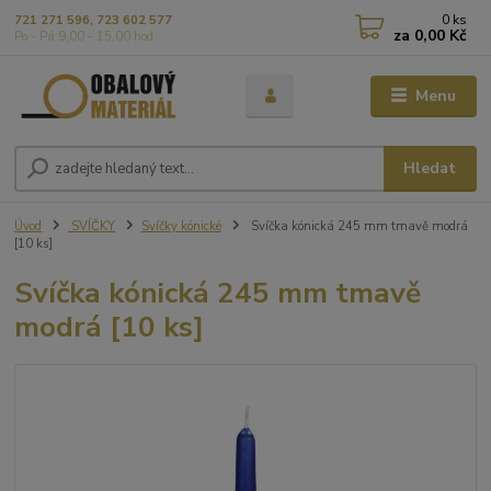
0
ks
721 271 596, 723 602 577
za
0,00 Kč
Po - Pá 9,00 - 15,00 hod
Menu
Hledat
Úvod
SVÍČKY
Svíčky kónické
Svíčka kónická 245 mm tmavě modrá
[10 ks]
Svíčka kónická 245 mm tmavě
modrá [10 ks]