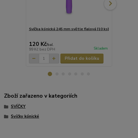
Svíčka kónická 245 mm světle fialová [10 ks]
Svíčka kónic
120 Kč
120 Kč
/
bal.
/
ba
Skladem
99 Kč
bez DPH
99 Kč
bez D
Přidat do košíku
Zboží zařazeno v kategoriích
SVÍČKY
Svíčky kónické