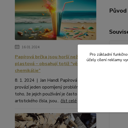
Původ 
Souvise
16.01.2024
Pro základní funkčnos
Papírová brčka jsou horší než
účely cílení reklamy v
plastová – obsahují totiž “věčné
chemikálie”
8. 1. 2024 | Jan Handl Papírová brčka
provází jeden opomíjený problém. Kromě
toho, že jejich používání je často na hraně
artistického čísla, jsou...
číst celé