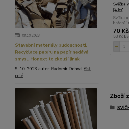
Svíčka 
[4 ks]
Svíčka o
hoření 1
70 Kč
09.10.2023
58 Kč
be
Stavební materiály budoucnosti.
Recyklace papíru na papír nedává
smysl. Honext to zkouší jinak
9. 10. 2023 autor: Radomír Dohnal
číst
celé
Zboží 
SVÍČ