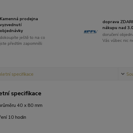
Kamenná prodejna
doprava ZDAR
vyzvednutí
nákupu nad 3.0
objednávky
doručení objedn
dokoupíte ještě to na co
Vás vůbec nic ne
jste předtím zapomněli
etní specifikace
Sou
tní specifikace
 průměru 40 x 80 mm
ení 10 hodin