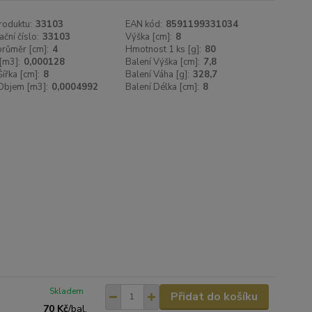
roduktu:
33103
EAN kód:
8591199331034
ační číslo:
33103
Výška [cm]:
8
 průměr [cm]:
4
Hmotnost 1 ks [g]:
80
[m3]:
0,000128
Balení Výška [cm]:
7,8
Šířka [cm]:
8
Balení Váha [g]:
328,7
Objem [m3]:
0,0004992
Balení Délka [cm]:
8
Skladem
Přidat do košíku
70 Kč
/
bal.