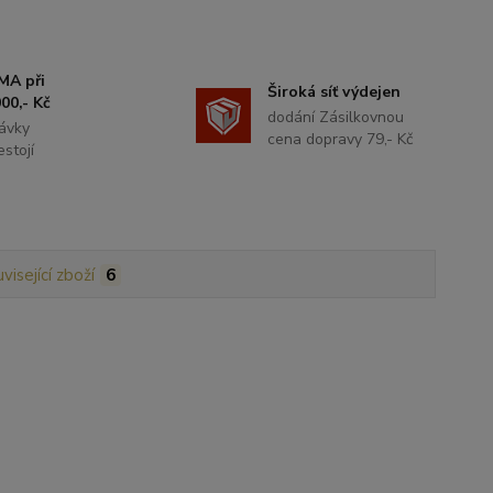
MA při
Široká síť výdejen
00,- Kč
dodání Zásilkovnou
ávky
cena dopravy 79,- Kč
stojí
visející zboží
6