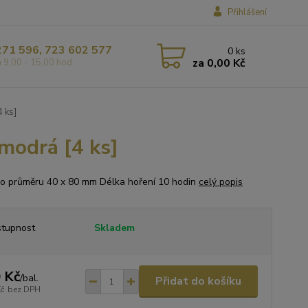
Přihlášení
271 596, 723 602 577
0
ks
za
0,00 Kč
á 9,00 - 15,00 hod
 ks]
modrá [4 ks]
 o průměru 40 x 80 mm Délka hoření 10 hodin
celý popis
tupnost
Skladem
 Kč
/
bal.
Přidat do košíku
Kč
bez DPH