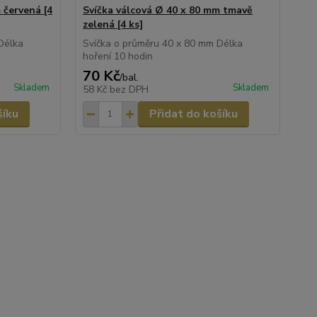
 červená [4
Svíčka válcová Ø 40 x 80 mm tmavě
Sví
zelená [4 ks]
Sví
hoř
Délka
Svíčka o průměru 40 x 80 mm Délka
hoření 10 hodin
70 Kč
70
/
bal.
Skladem
Skladem
58 Kč
bez DPH
58
šíku
Přidat do košíku