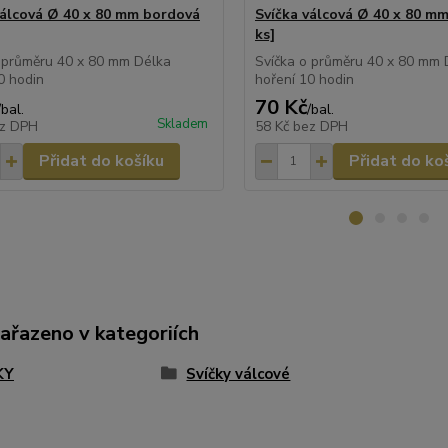
válcová Ø 40 x 80 mm bordová
Svíčka válcová Ø 40 x 80 mm
ks]
 průměru 40 x 80 mm Délka
Svíčka o průměru 40 x 80 mm 
0 hodin
hoření 10 hodin
70 Kč
/
bal.
/
bal.
Skladem
z DPH
58 Kč
bez DPH
Přidat do košíku
Přidat do ko
zařazeno v kategoriích
KY
Svíčky válcové