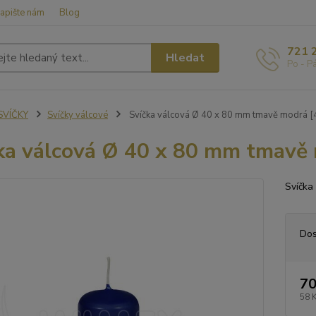
apište nám
Blog
721 
Hledat
Po - P
SVÍČKY
Svíčky válcové
Svíčka válcová Ø 40 x 80 mm tmavě modrá [4
ka válcová Ø 40 x 80 mm tmavě 
Svíčka
Dos
70
58 