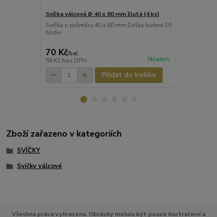
Svíčka válcová Ø 40 x 80 mm žlutá [4 ks]
Svíčka válc
[4 ks]
Svíčka o průměru 40 x 80 mm Délka hoření 10
hodin
Svíčka o prů
hodin
70 Kč
70 Kč
/
bal.
/
bal.
Skladem
58 Kč
bez DPH
58 Kč
bez D
Přidat do košíku
Zboží zařazeno v kategoriích
SVÍČKY
Svíčky válcové
Všechna práva vyhrazena. Obrázky mohou být pouze ilustrativní a