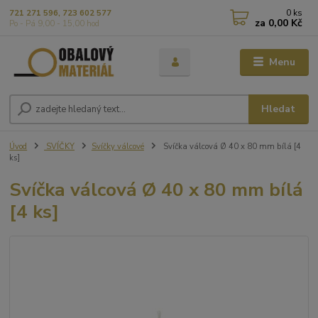
0
ks
721 271 596, 723 602 577
za
0,00 Kč
Po - Pá 9,00 - 15,00 hod
Menu
Hledat
Úvod
SVÍČKY
Svíčky válcové
Svíčka válcová Ø 40 x 80 mm bílá [4
ks]
Svíčka válcová Ø 40 x 80 mm bílá
[4 ks]