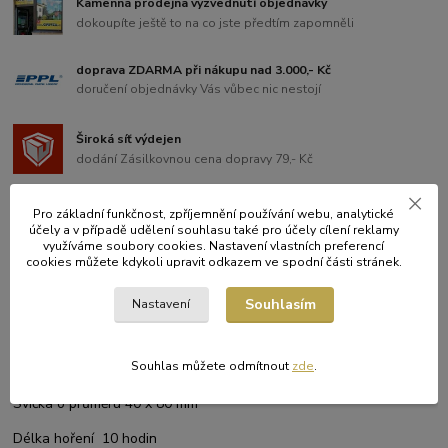
Kamenná prodejna vyzvednutí objednávky
dokoupíte ještě to na co jste předtím zapomněli
doprava ZDARMA při nákupu nad 3.000,- Kč
doručení objednávky Vás vůbec nic nestojí
Široká síť výdejen
dodání Zásilkovnou cena dopravy 79,- Kč
Pro základní funkčnost, zpříjemnění používání webu, analytické
účely a v případě udělení souhlasu také pro účely cílení reklamy
využíváme soubory cookies. Nastavení vlastních preferencí
Kompletní specifikace
cookies můžete kdykoli upravit odkazem ve spodní části stránek.
Souhlasím
Nastavení
Související zboží
6
Kompletní specifikace
Souhlas můžete odmítnout
zde
.
Svíčka o průměru 40 x 80 mm
Délka hoření 10 hodin