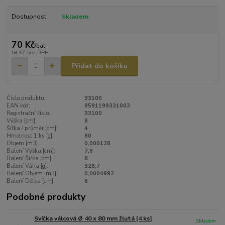
Dostupnost
Skladem
70 Kč
/
bal.
58 Kč
bez DPH
Přidat do košíku
Číslo produktu:
33100
EAN kód:
8591199331003
Registrační číslo:
33100
Výška [cm]:
8
Šířka / průměr [cm]:
4
Hmotnost 1 ks [g]:
80
Objem [m3]:
0,000128
Balení Výška [cm]:
7,8
Balení Šířka [cm]:
8
Balení Váha [g]:
328,7
Balení Objem [m3]:
0,0004992
Balení Délka [cm]:
8
Podobné produkty
Svíčka válcová Ø 40 x 80 mm žlutá [4 ks]
Skladem