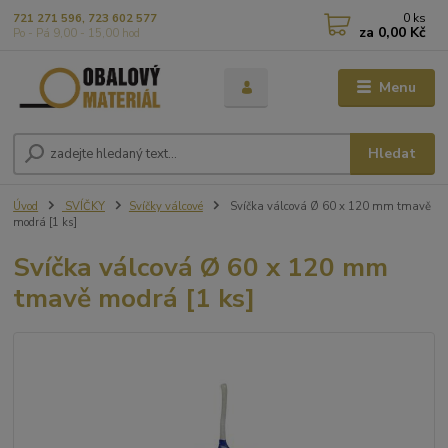
0
ks
721 271 596, 723 602 577
za
0,00 Kč
Po - Pá 9,00 - 15,00 hod
Menu
Hledat
Úvod
SVÍČKY
Svíčky válcové
Svíčka válcová Ø 60 x 120 mm tmavě
modrá [1 ks]
Svíčka válcová Ø 60 x 120 mm
tmavě modrá [1 ks]