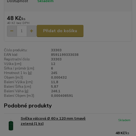
Dostupnost
Skladem
48 Kč
/
ks
40 Kč
bez DPH
Přidat do košíku
Číslo produktu:
33303
EAN kód:
8591199333038
Registrační číslo:
33303
Výška [cm]:
12
Šířka / průměr [cm]:
6
Hmotnost 1 ks [g]:
245
Objem [m3]:
0,000432
Balení Výška [cm]:
11,8
Balení Šířka [cm]:
5,87
Balení Váha [g]:
246,1
Balení Objem [m3]:
0,000406591
Podobné produkty
Svíčka válcová Ø 60 x 120 mm tmavě
Skladem
zelená [1 ks]
48 Kč
/
ks