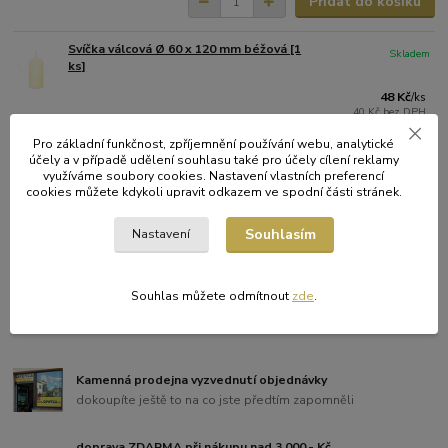
Přidat do košíku
Svíčka válcová Ø 60 x 120 mm béžová [1
Skladem
ks]
48 Kč
/
ks
40 Kč
bez DPH
Přidat do košíku
Pro základní funkčnost, zpříjemnění používání webu, analytické
účely a v případě udělení souhlasu také pro účely cílení reklamy
využíváme soubory cookies. Nastavení vlastních preferencí
Svíčka válcová Ø 60 x 120 mm žlutá [1
cookies můžete kdykoli upravit odkazem ve spodní části stránek.
Skladem
ks]
Souhlasím
Nastavení
48 Kč
/
ks
40 Kč
bez DPH
Přidat do košíku
Souhlas můžete odmítnout
zde
.
Kamenná prodejna vyzvednutí objednávky
dokoupíte ještě to na co jste předtím zapomněli
doprava ZDARMA při nákupu nad 3.000,- Kč