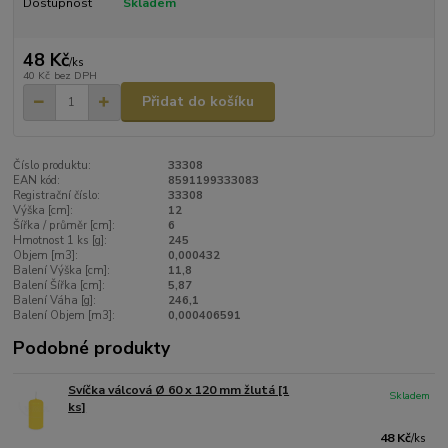
Dostupnost
Skladem
48 Kč
/
ks
40 Kč
bez DPH
Přidat do košíku
Číslo produktu:
33308
EAN kód:
8591199333083
Registrační číslo:
33308
Výška [cm]:
12
Šířka / průměr [cm]:
6
Hmotnost 1 ks [g]:
245
Objem [m3]:
0,000432
Balení Výška [cm]:
11,8
Balení Šířka [cm]:
5,87
Balení Váha [g]:
246,1
Balení Objem [m3]:
0,000406591
Podobné produkty
Svíčka válcová Ø 60 x 120 mm žlutá [1
Skladem
ks]
48 Kč
/
ks