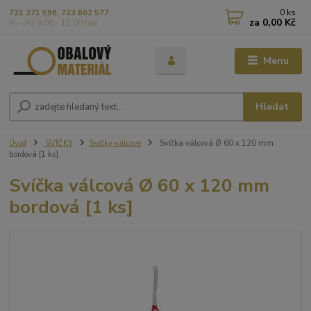
0
ks
721 271 596, 723 602 577
za
0,00 Kč
Po - Pá 9,00 - 15,00 hod
Menu
Hledat
Úvod
SVÍČKY
Svíčky válcové
Svíčka válcová Ø 60 x 120 mm
bordová [1 ks]
Svíčka válcová Ø 60 x 120 mm
bordová [1 ks]