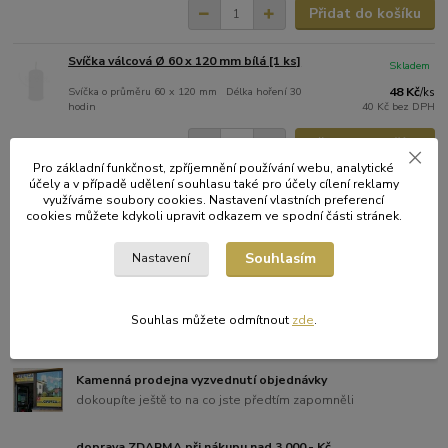
Přidat do košíku
Svíčka válcová Ø 60 x 120 mm bílá [1 ks]
Skladem
Svíčka o průměru 60 x 120 mm Délka hoření 30
48 Kč
/
ks
hodin
40 Kč
bez DPH
Přidat do košíku
Pro základní funkčnost, zpříjemnění používání webu, analytické
účely a v případě udělení souhlasu také pro účely cílení reklamy
Svíčka válcová Ø 60 x 120 mm béžová [1
Skladem
využíváme soubory cookies. Nastavení vlastních preferencí
ks]
cookies můžete kdykoli upravit odkazem ve spodní části stránek.
48 Kč
/
ks
40 Kč
bez DPH
Souhlasím
Nastavení
Přidat do košíku
Souhlas můžete odmítnout
zde
.
Kamenná prodejna vyzvednutí objednávky
dokoupíte ještě to na co jste předtím zapomněli
doprava ZDARMA při nákupu nad 3.000,- Kč