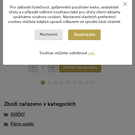
Pro základní funkčnost, zpříjemnění používání webu, analytické
Svíčka čajová JUMBO Ø 58 mm, 10 h. [20 ks]
Svíčka čajov
účely a v případě udělení souhlasu také pro účely cílení reklamy
využíváme soubory cookies. Nastavení vlastních preferencí
Velká čajová svíčka v bílé barvě,
Standardní ča
cookies můžete kdykoli upravit odkazem ve spodní části stránek.
neparfémovaná. Délka hoření je 10 hodin
neparfémova
Souhlasím
Nastavení
179 Kč
212 Kč
Souhlas můžete odmítnout
zde
.
/
bal.
/
ba
Skladem
148 Kč
bez DPH
175 Kč
bez 
Přidat do košíku
Zboží zařazeno v kategoriích
SVÍČKY
Párty svíčky