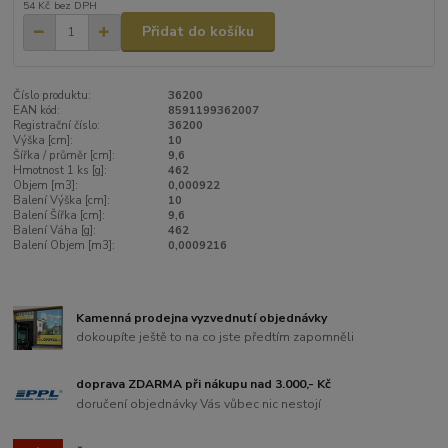
54 Kč
bez DPH
Přidat do košíku
Číslo produktu:
36200
EAN kód:
8591199362007
Registrační číslo:
36200
Výška [cm]:
10
Šířka / průměr [cm]:
9,6
Hmotnost 1 ks [g]:
462
Objem [m3]:
0,000922
Balení Výška [cm]:
10
Balení Šířka [cm]:
9,6
Balení Váha [g]:
462
Balení Objem [m3]:
0,0009216
Kamenná prodejna vyzvednutí objednávky
dokoupíte ještě to na co jste předtím zapomněli
doprava ZDARMA při nákupu nad 3.000,- Kč
doručení objednávky Vás vůbec nic nestojí