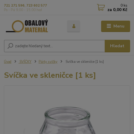
0
ks
721 271 596, 723 602 577
za
0,00 Kč
Po - Pá 9,00 - 15,00 hod
Menu
Hledat
Úvod
SVÍČKY
Párty svíčky
Svíčka ve skleničce [1 ks]
Svíčka ve skleničce [1 ks]