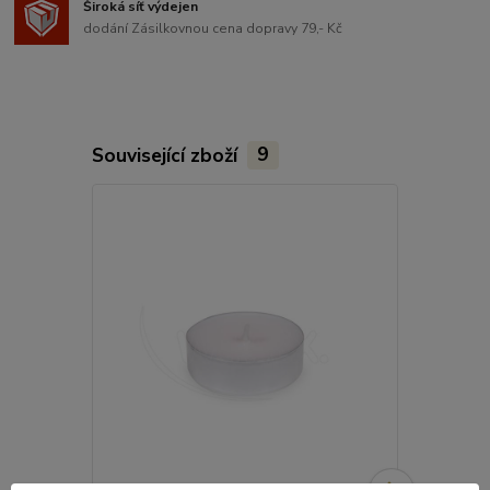
Široká síť výdejen
dodání Zásilkovnou cena dopravy 79,- Kč
Související zboží
9