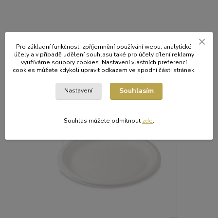
Původ zboží
Pro základní funkčnost, zpříjemnění používání webu, analytické
účely a v případě udělení souhlasu také pro účely cílení reklamy
využíváme soubory cookies. Nastavení vlastních preferencí
Související zboží
9
cookies můžete kdykoli upravit odkazem ve spodní části stránek.
Souhlasím
Nastavení
Akce
Souhlas můžete odmítnout
zde
.