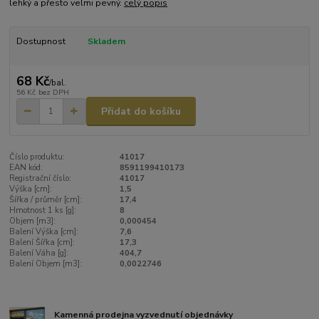
lehký a přesto velmi pevný.
celý popis
Dostupnost
Skladem
68 Kč
/
bal.
56 Kč
bez DPH
Přidat do košíku
Číslo produktu:
41017
EAN kód:
8591199410173
Registrační číslo:
41017
Výška [cm]:
1,5
Šířka / průměr [cm]:
17,4
Hmotnost 1 ks [g]:
8
Objem [m3]:
0,000454
Balení Výška [cm]:
7,6
Balení Šířka [cm]:
17,3
Balení Váha [g]:
404,7
Balení Objem [m3]:
0,0022746
Kamenná prodejna vyzvednutí objednávky