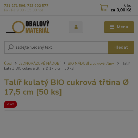
0
ks
721 271 596, 723 602 577
za
0,00 Kč
Po - Pá 9,00 - 15,00 hod
Menu
Hledat
Úvod
JEDNORÁZOVÉ NÁDOBÍ
BIO NÁDOBÍ z cukrové třtiny
Talíř
kulatý BIO cukrová třtina Ø 17,5 cm [50 ks]
Talíř kulatý BIO cukrová třtina Ø
17,5 cm [50 ks]
Akce