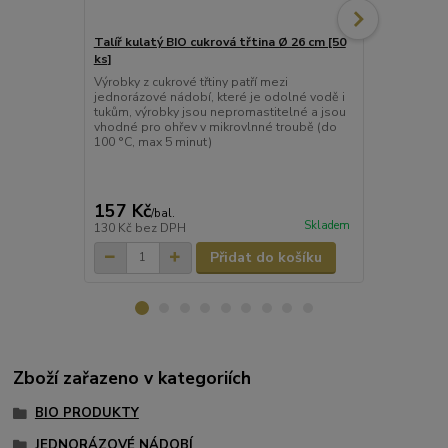
Talíř kulatý BIO cukrová třtina Ø 26 cm [50
Talíř kulatý
ks]
ks]
Výrobky z cukrové třtiny patří mezi
Stylový dezer
jednorázové nádobí, které je odolné vodě i
třtiny je biol
tukům, výrobky jsou nepromastitelné a jsou
přesto velmi
vhodné pro ohřev v mikrovlnné troubě (do
100 °C, max 5 minut)
157 Kč
113 Kč
/
bal.
/
ba
Skladem
130 Kč
bez DPH
93 Kč
bez D
Přidat do košíku
Zboží zařazeno v kategoriích
BIO PRODUKTY
JEDNORÁZOVÉ NÁDOBÍ