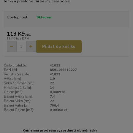
lehký a přesto velmi pevný.
celý popis
Dostupnost
Skladem
113 Kč
/
bal.
93 Kč
bez DPH
Přidat do košíku
Číslo produktu:
41022
EAN kód:
8591199410227
Registrační číslo:
41022
Výška [cm]:
1,9
Šířka / průměr [cm]:
22
Hmotnost 1 ks [g]:
14
Objem [m3]:
0,000920
Balení Výška [cm]:
7,4
Balení Šířka [cm]:
22
Balení Váha [g]:
706,4
Balení Objem [m3]:
0,0035816
Kamenná prodejna vyzvednutí objednávky