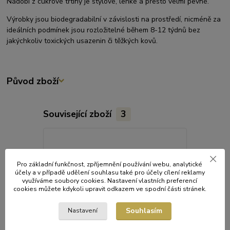
Nádobí z cukrové třtiny je stylové, lehké a přesto velmi pevné.
Výrobky jsou biodegradabilní v závislosti na prostředí, nicméně za
ideálních podmínek jsou rozložitelné během 8-12 týdnů bez
jakýchkoliv toxických usazenin či těžkých kovů.
Původ zboží
Související zboží
3
Pro základní funkčnost, zpříjemnění používání webu, analytické
účely a v případě udělení souhlasu také pro účely cílení reklamy
využíváme soubory cookies. Nastavení vlastních preferencí
cookies můžete kdykoli upravit odkazem ve spodní části stránek.
Souhlasím
Nastavení