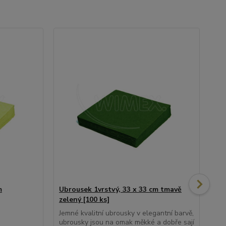
m
Ubrousek 1vrstvý, 33 x 33 cm tmavě
Ub
zelený [100 ks]
mo
Jemné kvalitní ubrousky v elegantní barvě,
ubrousky jsou na omak měkké a dobře sají