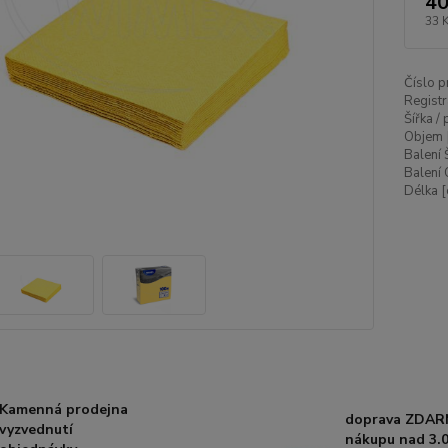
40
33 
Číslo p
Registr
Šířka /
Objem 
Balení 
Balení 
Délka [
Kamenná prodejna
doprava ZDAR
vyzvednutí
nákupu nad 3.0