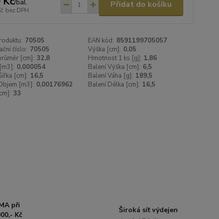
 Kč
/
bal.
Přidat do košíku
Kč
bez DPH
roduktu:
70505
EAN kód:
8591199705057
ační číslo:
70505
Výška [cm]:
0,05
 průměr [cm]:
32,8
Hmotnost 1 ks [g]:
1,86
[m3]:
0,000054
Balení Výška [cm]:
6,5
Šířka [cm]:
16,5
Balení Váha [g]:
189,5
Objem [m3]:
0,00176962
Balení Délka [cm]:
16,5
cm]:
33
MA při
Široká síť výdejen
00,- Kč