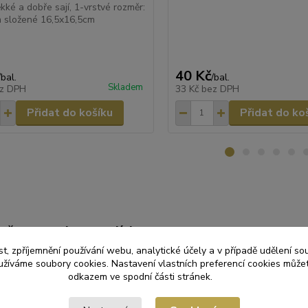
ké a dobře sají, 1-vrstvé rozměr:
 složené 16,5x16,5cm
40 Kč
/
bal.
/
bal.
Skladem
z DPH
33 Kč
bez DPH
Přidat do košíku
Přidat do ko
zařazeno v kategoriích
t, zpříjemnění používání webu, analytické účely a v případě udělení so
USKY A UBRUSY
Ubrousky 1-vrstvé
yužíváme soubory cookies. Nastavení vlastních preferencí cookies můžet
odkazem ve spodní části stránek.