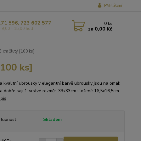
Přihlášení
271 596, 723 602 577
0
ks
za
0,00 Kč
á 9,00 - 15,00 hod
 cm žlutý [100 ks]
[100 ks]
a kvalitní ubrousky v elegantní barvě ubrousky jsou na omak
a dobře sají 1-vrstvé rozměr: 33x33cm složené 16,5x16,5cm
opis
tupnost
Skladem