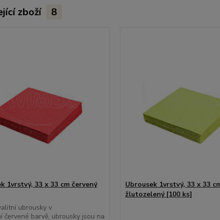
jící zboží
8
k 1vrstvý, 33 x 33 cm červený
Ubrousek 1vrstvý, 33 x 33 c
žlutozelený [100 ks]
alitní ubrousky v
í červené barvě, ubrousky jsou na