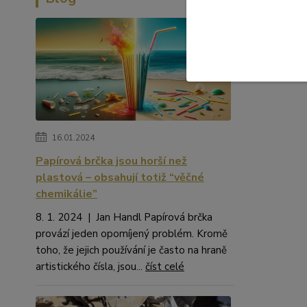
16.01.2024
Papírová brčka jsou horší než
plastová – obsahují totiž “věčné
chemikálie”
8. 1. 2024 | Jan Handl Papírová brčka
provází jeden opomíjený problém. Kromě
toho, že jejich používání je často na hraně
artistického čísla, jsou...
číst celé