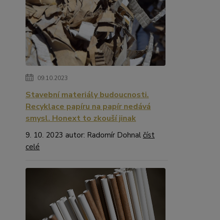
09.10.2023
Stavební materiály budoucnosti.
Recyklace papíru na papír nedává
smysl. Honext to zkouší jinak
9. 10. 2023 autor: Radomír Dohnal
číst
celé