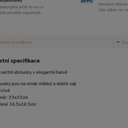
objednávky
doručení objedn
dokoupíte ještě to na co
Vás vůbec nic ne
jste předtím zapomněli
etní specifikace
Sou
tní specifikace
valitní ubrousky v elegantní barvě
ousky jsou na omak měkké a dobře sají
rstvé
měr: 33x33cm
žené 16,5x16,5cm