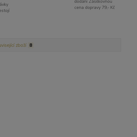
dodání Zásilkovnou
ávky
cena dopravy 79,- Kč
stojí
visející zboží
8