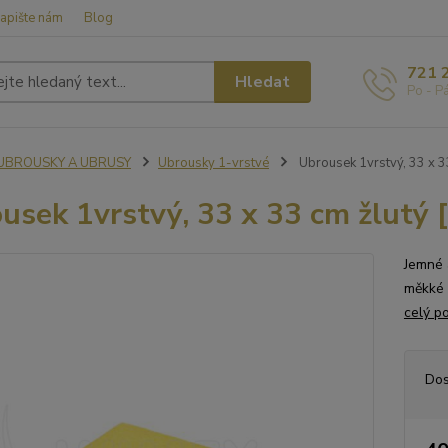
apište nám
Blog
721 
Hledat
Po - P
UBROUSKY A UBRUSY
Ubrousky 1-vrstvé
Ubrousek 1vrstvý, 33 x 33
usek 1vrstvý, 33 x 33 cm žlutý 
Jemné 
měkké 
celý p
Dos