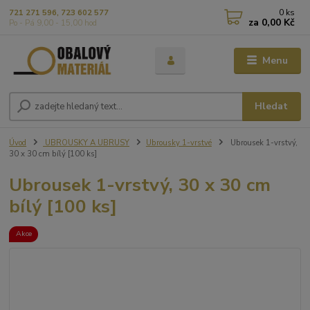
0
ks
721 271 596, 723 602 577
za
0,00 Kč
Po - Pá 9,00 - 15,00 hod
Menu
Hledat
Úvod
UBROUSKY A UBRUSY
Ubrousky 1-vrstvé
Ubrousek 1-vrstvý,
30 x 30 cm bílý [100 ks]
Ubrousek 1-vrstvý, 30 x 30 cm
bílý [100 ks]
Akce