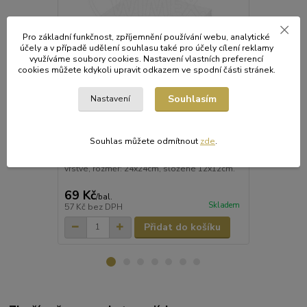
Pro základní funkčnost, zpříjemnění používání webu, analytické
účely a v případě udělení souhlasu také pro účely cílení reklamy
využíváme soubory cookies. Nastavení vlastních preferencí
cookies můžete kdykoli upravit odkazem ve spodní části stránek.
Souhlasím
Nastavení
Ubrousek 1vrstvý, 24 x 24 cm bílý [500 ks]
Ubrousek 1vr
Jemné kvalitní tissue ubrousky jsou vhodné
Souhlas můžete odmítnout
zde
.
do domácnosti i restaurací. Ubrousky jsou na
omak měkké a dobře sají, extra bílé, 2-
vrstvé, rozměr: 24x24cm, složené 12x12cm.
69 Kč
89 Kč
/
bal.
/
bal.
Skladem
57 Kč
bez DPH
74 Kč
bez D
Přidat do košíku