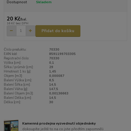
Dostupnost
Skladem
20 Kč
/
bal.
16 Kč
bez DPH
Přidat do košíku
Číslo produktu:
70330
EAN kód:
8591199703305
Registrační číslo:
70330
Výška [cm]:
0,1
Šířka / průměr [cm]:
29
Hmotnost 1 ks [g]:
1,45
Objem [m3]:
0,000087
Balení Výška [cm]:
6,5
Balení Šířka [cm]:
14,5
Balení Váha [g]:
147,5
Balení Objem [m3]:
0,00136663
Balení Délka [cm]:
14,5
Délka [cm]:
30
Kamenná prodejna vyzvednutí objednávky
dokoupíte ještě to na co jste předtím zapomněli