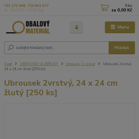
0
ks
721 271 596, 723 602 577
za
0,00 Kč
Po - Pá 9,00 - 15,00 hod
Menu
Hledat
Úvod
UBROUSKY A UBRUSY
Ubrousky 2-vrstvé
Ubrousek 2vrstvý,
24 x 24 cm žlutý [250 ks]
Ubrousek 2vrstvý, 24 x 24 cm
žlutý [250 ks]