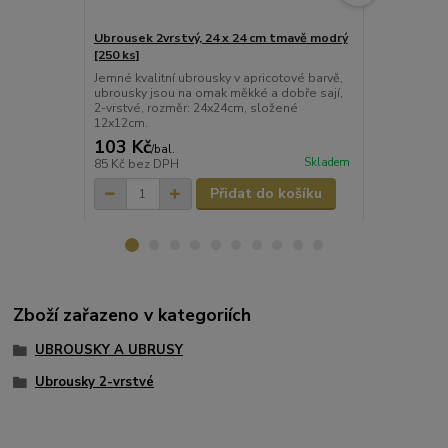
Ubrousek 2vrstvý, 24 x 24 cm tmavě modrý
Ubrousek 2v
[250 ks]
[250 ks]
Jemné kvalitní ubrousky v apricotové barvě,
Jemné kvalit
ubrousky jsou na omak měkké a dobře sají,
ubrousky jso
2-vrstvé, rozměr: 24x24cm, složené
2-vrstvé, ro
12x12cm.
12x12cm.
103 Kč
103 Kč
/
bal.
/
ba
Skladem
85 Kč
bez DPH
85 Kč
bez D
Přidat do košíku
Zboží zařazeno v kategoriích
UBROUSKY A UBRUSY
Ubrousky 2-vrstvé