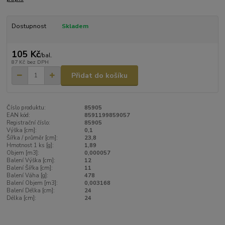
Dostupnost
Skladem
105 Kč
/
bal.
87 Kč
bez DPH
Přidat do košíku
Číslo produktu:
85905
EAN kód:
8591199859057
Registrační číslo:
85905
Výška [cm]:
0,1
Šířka / průměr [cm]:
23,8
Hmotnost 1 ks [g]:
1,89
Objem [m3]:
0,000057
Balení Výška [cm]:
12
Balení Šířka [cm]:
11
Balení Váha [g]:
478
Balení Objem [m3]:
0,003168
Balení Délka [cm]:
24
Délka [cm]:
24