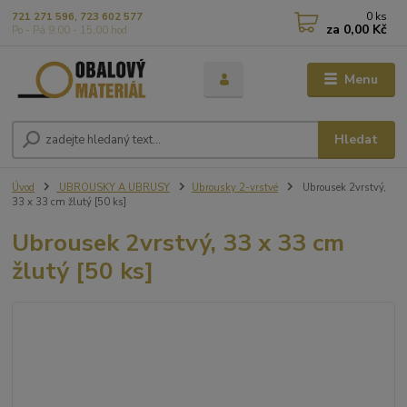
0
ks
721 271 596, 723 602 577
za
0,00 Kč
Po - Pá 9,00 - 15,00 hod
Menu
Hledat
Úvod
UBROUSKY A UBRUSY
Ubrousky 2-vrstvé
Ubrousek 2vrstvý,
33 x 33 cm žlutý [50 ks]
Ubrousek 2vrstvý, 33 x 33 cm
žlutý [50 ks]