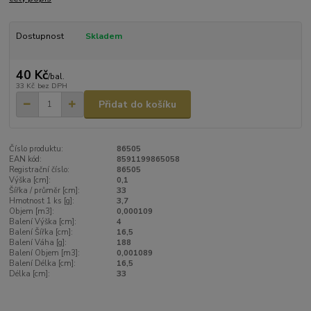
Dostupnost
Skladem
40 Kč
/
bal.
33 Kč
bez DPH
Přidat do košíku
Číslo produktu:
86505
EAN kód:
8591199865058
Registrační číslo:
86505
Výška [cm]:
0,1
Šířka / průměr [cm]:
33
Hmotnost 1 ks [g]:
3,7
Objem [m3]:
0,000109
Balení Výška [cm]:
4
Balení Šířka [cm]:
16,5
Balení Váha [g]:
188
Balení Objem [m3]:
0,001089
Balení Délka [cm]:
16,5
Délka [cm]:
33