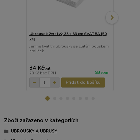
Ubrousek 2vrstvý, 33 x 33 cm SVATBA [50
Ubrousek 2vr
ks]
ks]
Jemné kvalitní ubrousky se zlatým potiskem
Jemné kvalit
hrdliček.
barvě. Ubro
dobře sají, 
složené 16,
34 Kč
39 Kč
/
bal.
/
bal.
Skladem
28 Kč
bez DPH
32 Kč
bez D
Přidat do košíku
Zboží zařazeno v kategoriích
UBROUSKY A UBRUSY