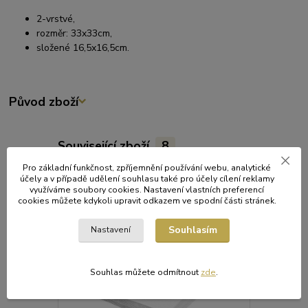
2-vrstvé,
rozměr: 33x33cm,
složené 16,5x16,5cm.
Původ zboží
Související zboží
8
Pro základní funkčnost, zpříjemnění používání webu, analytické
účely a v případě udělení souhlasu také pro účely cílení reklamy
využíváme soubory cookies. Nastavení vlastních preferencí
cookies můžete kdykoli upravit odkazem ve spodní části stránek.
Souhlasím
Nastavení
Souhlas můžete odmítnout
zde
.