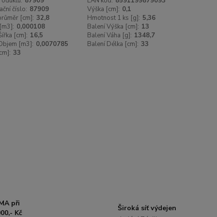
roduktu:
87909
EAN kód:
8591199879093
ační číslo:
87909
Výška [cm]:
0,1
 průměr [cm]:
32,8
Hmotnost 1 ks [g]:
5,36
[m3]:
0,000108
Balení Výška [cm]:
13
Šířka [cm]:
16,5
Balení Váha [g]:
1348,7
Objem [m3]:
0,0070785
Balení Délka [cm]:
33
cm]:
33
MA při
Široká síť výdejen
00,- Kč