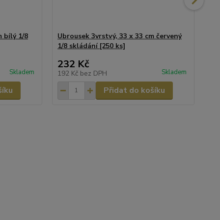
 bílý 1/8
Ubrousek 3vrstvý, 33 x 33 cm červený
Ubr
1/8 skládání [250 ks]
skl
232 Kč
2
Skladem
Skladem
192 Kč
bez DPH
19
šíku
Přidat do košíku