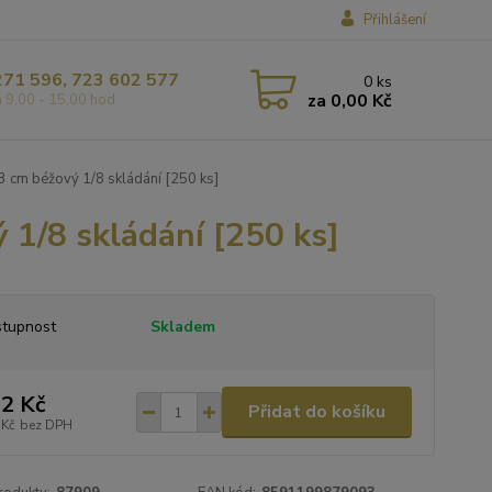
Přihlášení
271 596, 723 602 577
0
ks
za
0,00 Kč
á 9,00 - 15,00 hod
3 cm béžový 1/8 skládání [250 ks]
 1/8 skládání [250 ks]
tupnost
Skladem
2 Kč
Přidat do košíku
 Kč
bez DPH