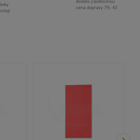
dodání Zásilkovnou
ávky
cena dopravy 79,- Kč
stojí