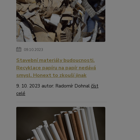
09.10.2023
Stavební materiály budoucnosti.
Recyklace papíru na papír nedává
smysl. Honext to zkouší jinak
9. 10. 2023 autor: Radomír Dohnal
číst
celé