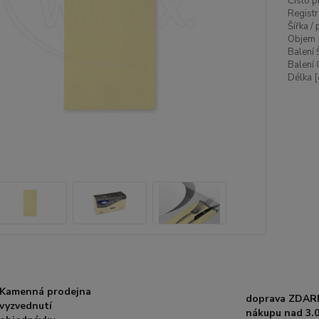
Číslo p
Registr
Šířka /
Objem 
Balení 
Balení 
Délka [
Kamenná prodejna
doprava ZDAR
vyzvednutí
nákupu nad 3.0