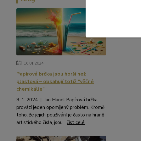
16.01.2024
Papírová brčka jsou horší než
plastová – obsahují totiž “věčné
chemikálie”
8. 1. 2024 | Jan Handl Papírová brčka
provází jeden opomíjený problém. Kromě
toho, že jejich používání je často na hraně
artistického čísla, jsou...
číst celé