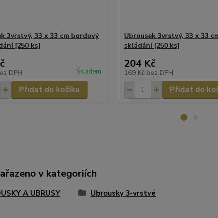
k 3vrstvý, 33 x 33 cm bordový
Ubrousek 3vrstvý, 33 x 33 cm
dání [250 ks]
skládání [250 ks]
č
204 Kč
Skladem
ez DPH
169 Kč
bez DPH
Přidat do košíku
Přidat do ko
zařazeno v kategoriích
USKY A UBRUSY
Ubrousky 3-vrstvé