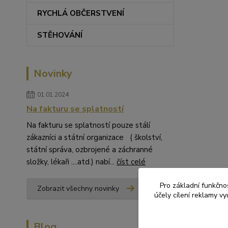
RYCHLÁ OBČERSTVENÍ
STĚHOVÁNÍ
Novinky
01.01.2024
Na fakturu se splatností
Na fakturu se splatností pouze stálí
zákazníci a státní organizace ( školství,
státní správa, ozbrojené a záchranné
složky, lékaři ....atd.) nabí...
číst celé
Pro základní funkčnos
Zobrazit všechny novinky
účely cílení reklamy v
Blog