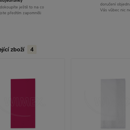
objednávky
doručení objedn
dokoupíte ještě to na co
Vás vůbec nic ne
jste předtím zapomněli
jící zboží
4