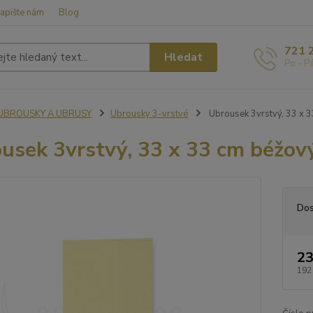
apište nám
Blog
721 
Hledat
Po - P
UBROUSKY A UBRUSY
Ubrousky 3-vrstvé
Ubrousek 3vrstvý, 33 x 3
usek 3vrstvý, 33 x 33 cm béžový
Dos
23
192