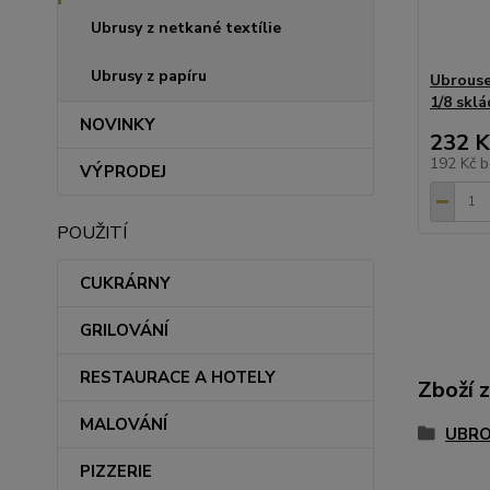
Ubrusy z netkané textílie
Ubrusy z papíru
Ubrouse
1/8 sklá
NOVINKY
232 K
192 Kč
b
VÝPRODEJ
POUŽITÍ
CUKRÁRNY
GRILOVÁNÍ
RESTAURACE A HOTELY
Zboží 
MALOVÁNÍ
UBRO
PIZZERIE