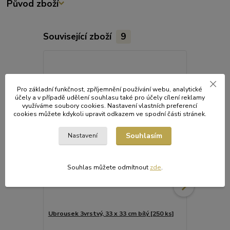
Původ zboží
Související zboží
9
Pro základní funkčnost, zpříjemnění používání webu, analytické
účely a v případě udělení souhlasu také pro účely cílení reklamy
využíváme soubory cookies. Nastavení vlastních preferencí
cookies můžete kdykoli upravit odkazem ve spodní části stránek.
Souhlasím
Nastavení
Souhlas můžete odmítnout
zde
.
Ubrousek 3vrstvý, 33 x 33 cm bílý [250 ks]
Ubrousek 3v
[250 ks]