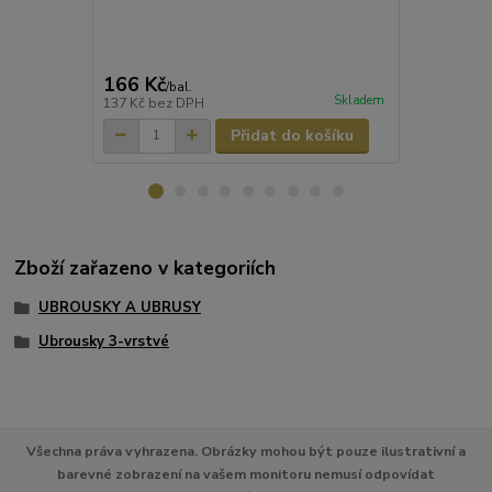
Obrousky 3-v
[250 ks]
166 Kč
220 Kč
/
bal.
/
ba
Skladem
137 Kč
bez DPH
182 Kč
bez 
Přidat do košíku
Zboží zařazeno v kategoriích
UBROUSKY A UBRUSY
Ubrousky 3-vrstvé
Všechna práva vyhrazena. Obrázky mohou být pouze ilustrativní a
barevné zobrazení na vašem monitoru nemusí odpovídat