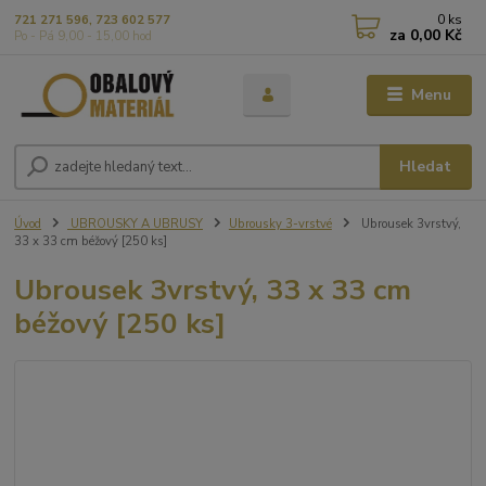
0
ks
721 271 596, 723 602 577
za
0,00 Kč
Po - Pá 9,00 - 15,00 hod
Menu
Hledat
Úvod
UBROUSKY A UBRUSY
Ubrousky 3-vrstvé
Ubrousek 3vrstvý,
33 x 33 cm béžový [250 ks]
Ubrousek 3vrstvý, 33 x 33 cm
béžový [250 ks]