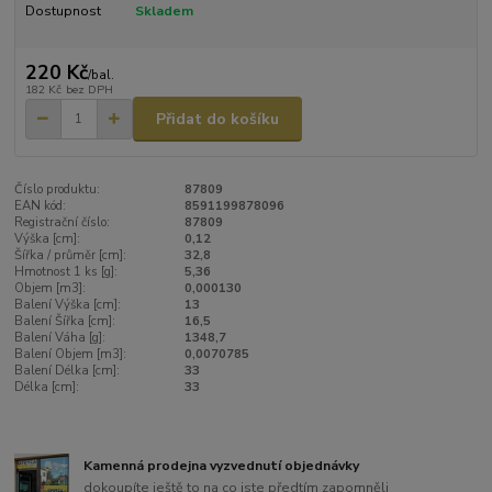
Dostupnost
Skladem
220 Kč
/
bal.
182 Kč
bez DPH
Přidat do košíku
Číslo produktu:
87809
EAN kód:
8591199878096
Registrační číslo:
87809
Výška [cm]:
0,12
Šířka / průměr [cm]:
32,8
Hmotnost 1 ks [g]:
5,36
Objem [m3]:
0,000130
Balení Výška [cm]:
13
Balení Šířka [cm]:
16,5
Balení Váha [g]:
1348,7
Balení Objem [m3]:
0,0070785
Balení Délka [cm]:
33
Délka [cm]:
33
Kamenná prodejna vyzvednutí objednávky
dokoupíte ještě to na co jste předtím zapomněli