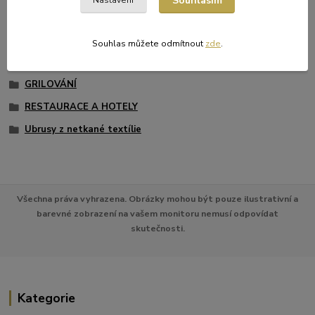
Souhlasím
Nastavení
Původ zboží
Zboží zařazeno v kategoriích
Souhlas můžete odmítnout
zde
.
UBROUSKY A UBRUSY
GRILOVÁNÍ
RESTAURACE A HOTELY
Ubrusy z netkané textílie
Všechna práva vyhrazena. Obrázky mohou být pouze ilustrativní a
barevné zobrazení na vašem monitoru nemusí odpovídat
skutečnosti.
Kategorie