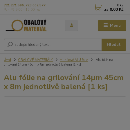
0
ks
721 271 596, 723 602 577
za
0,00 Kč
Po - Pá 9,00 - 15,00 hod
Menu
Hledat
Úvod
OBALOVÉ MATERIÁLY
Hliníkové ALU fólie
Alu fólie na
grilování 14µm 45cm x 8m jednotlivě balená [1 ks]
Alu fólie na grilování 14µm 45cm
x 8m jednotlivě balená [1 ks]