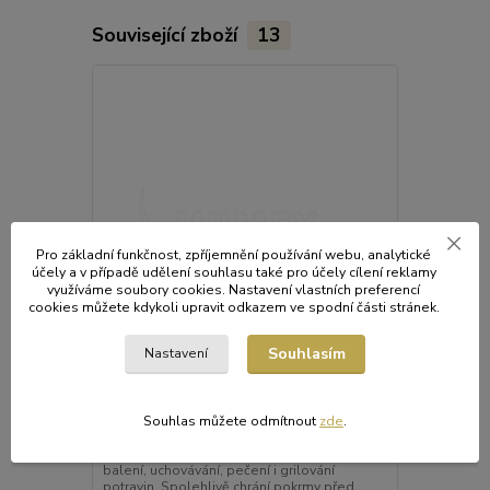
Související zboží
13
Akce
Pro základní funkčnost, zpříjemnění používání webu, analytické
účely a v případě udělení souhlasu také pro účely cílení reklamy
využíváme soubory cookies. Nastavení vlastních preferencí
cookies můžete kdykoli upravit odkazem ve spodní části stránek.
Souhlasím
Nastavení
Alu fólie 44 cm x 120 m, 10,5 µm [1 ks]
Alu fólie 29
Souhlas můžete odmítnout
zde
.
balená [1 ks
Kvalitní hliníková fólie určená pro
profesionální i domácí použití. Je vhodná pro
Kvalitní hlin
balení, uchovávání, pečení i grilování
každodenní p
potravin. Spolehlivě chrání pokrmy před
domácnosti. 