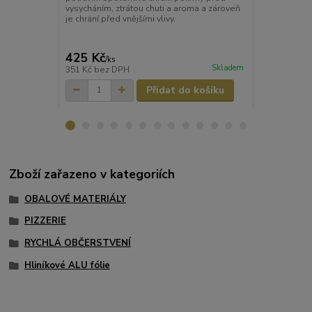
vysycháním, ztrátou chuti a aroma a zároveň
uchovávání, p
je chrání před vnějšími vlivy.
Pomáhá zacho
pokrmů a zár
a vnějšími vli
425 Kč
374 Kč
/
ks
/
ks
Skladem
351 Kč
bez DPH
309 Kč
bez 
Přidat do košíku
Zboží zařazeno v kategoriích
OBALOVÉ MATERIÁLY
PIZZERIE
RYCHLÁ OBČERSTVENÍ
Hliníkové ALU fólie