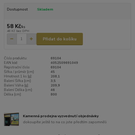
Dostupnost
Skladem
58 Kč
/
ks
48 Kč
bez DPH
Přidat do košíku
Číslo produktu:
69104
EAN kód:
4052509691049
Registrační číslo:
69104
Šířka / průměr [cm]:
45
Hmotnost 1 ks [g]:
208,1
Balení Šířka [cm]:
3,5
Balení Váha [g]:
209,9
Balení Délka [cm]:
46
Délka [cm]:
800
Kamenná prodejna vyzvednutí objednávky
dokoupíte ještě to na co jste předtím zapomněli