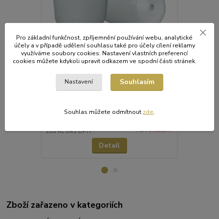
Pro základní funkčnost, zpříjemnění používání webu, analytické
účely a v případě udělení souhlasu také pro účely cílení reklamy
využíváme soubory cookies. Nastavení vlastních preferencí
cookies můžete kdykoli upravit odkazem ve spodní části stránek.
Fólie bublinková 0,5 x 100 m
fólie bublin
Souhlasím
Bublinková folie s uzavřenými bublinkami
Dvouvrstvá b
Nastavení
patří k moderním balicím prostředkům.
bublinkami p
Slouží k přebalování a ochraně výrobků
prostředkům.
balených jednotlivě i ukládaných do
výrobků bale
přepravních obalů.
přepravních 
Souhlas můžete odmítnout
zde
.
342 Kč
1 062 Kč
/
ks
Není skladem
283 Kč
bez DPH
878 Kč
bez 
Detail
Zboží zařazeno v kategoriích