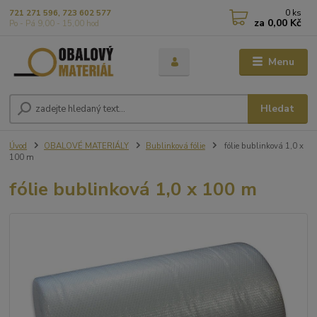
0
ks
721 271 596, 723 602 577
za
0,00 Kč
Po - Pá 9,00 - 15,00 hod
Menu
Hledat
Úvod
OBALOVÉ MATERIÁLY
Bublinková fólie
fólie bublinková 1,0 x
100 m
fólie bublinková 1,0 x 100 m