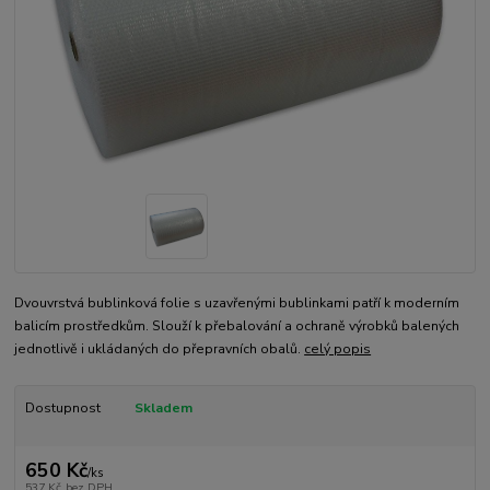
Dvouvrstvá bublinková folie s uzavřenými bublinkami patří k moderním
balicím prostředkům. Slouží k přebalování a ochraně výrobků balených
jednotlivě i ukládaných do přepravních obalů.
celý popis
Dostupnost
Skladem
650 Kč
/
ks
537 Kč
bez DPH