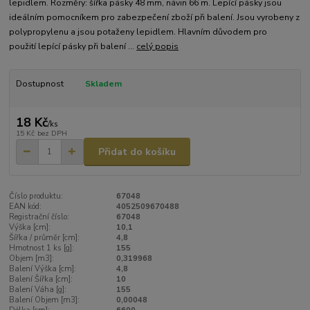
lepidlem. Rozměry: šířka pásky 48 mm, návin 66 m. Lepící pásky jsou
ideálním pomocníkem pro zabezpečení zboží při balení. Jsou vyrobeny z
polypropylenu a jsou potaženy lepidlem. Hlavním důvodem pro
použití lepící pásky při balení ...
celý popis
Dostupnost
Skladem
18 Kč
/
ks
15 Kč
bez DPH
Přidat do košíku
Číslo produktu:
67048
EAN kód:
4052509670488
Registrační číslo:
67048
Výška [cm]:
10,1
Šířka / průměr [cm]:
4,8
Hmotnost 1 ks [g]:
155
Objem [m3]:
0,319968
Balení Výška [cm]:
4,8
Balení Šířka [cm]:
10
Balení Váha [g]:
155
Balení Objem [m3]:
0,00048