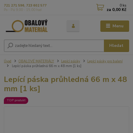
0
ks
721 271 596, 723 602 577
za
0,00 Kč
Po - Pá 9,00 - 15,00 hod
Menu
Hledat
Úvod
OBALOVÉ MATERIÁLY
Lepící pásky
Lepící pásky pro balení
Lepící páska průhledná 66 m x 48 mm [1 ks]
Lepící páska průhledná 66 m x 48
mm [1 ks]
TOP produkt