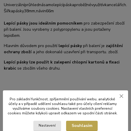
Univerzální
průhledná
samolepící
páska
pro
běžné
využití
v
kancelářích
.
Šířka
pásky
38
mm
,
návin
66
m
Lepící pásky jsou ideálním pomocníkem
pro zabezpečení zboží
při balení. Jsou vyrobeny z polypropylenu a jsou potaženy
lepidlem.
Hlavním důvodem pro použití
lepící pásky
při balení je
zajištění
ochrany zboží
a jeho dokonalé uzavření při transportu. zboží.
Lepící pásky lze použít k zalepení chlopní kartonů a fixaci
krabic
se zbožím všeho druhu.
Související zboží
10
Pro základní funkčnost, zpříjemnění používání webu, analytické
účely a v případě udělení souhlasu také pro účely cílení reklamy
využíváme soubory cookies. Nastavení vlastních preferencí
TOP produkt
cookies můžete kdykoli upravit odkazem ve spodní části stránek.
Souhlasím
Nastavení