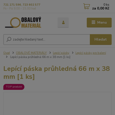
0
ks
721 271 596, 723 602 577
za
0,00 Kč
Po - Pá 9,00 - 15,00 hod
Menu
Hledat
Úvod
OBALOVÉ MATERIÁLY
Lepící pásky
Lepící pásky pro balení
Lepící páska průhledná 66 m x 38 mm [1 ks]
Lepící páska průhledná 66 m x 38
mm [1 ks]
TOP produkt