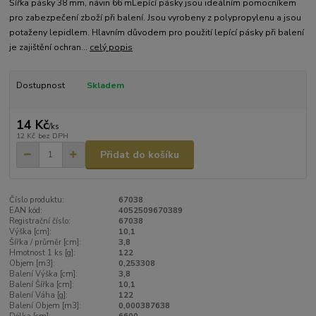
Šířka pásky 38 mm, návin 66 mLepící pásky jsou ideálním pomocníkem
pro zabezpečení zboží při balení. Jsou vyrobeny z polypropylenu a jsou
potaženy lepidlem. Hlavním důvodem pro použití lepící pásky při balení
je zajištění ochran...
celý popis
Dostupnost
Skladem
14 Kč
/
ks
12 Kč
bez DPH
Přidat do košíku
Číslo produktu:
67038
EAN kód:
4052509670389
Registrační číslo:
67038
Výška [cm]:
10,1
Šířka / průměr [cm]:
3,8
Hmotnost 1 ks [g]:
122
Objem [m3]:
0,253308
Balení Výška [cm]:
3,8
Balení Šířka [cm]:
10,1
Balení Váha [g]:
122
Balení Objem [m3]:
0,000387638