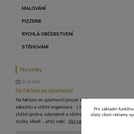
MALOVÁNÍ
PIZZERIE
RYCHLÁ OBČERSTVENÍ
STĚHOVÁNÍ
Novinky
01.01.2024
Na fakturu se splatností
Na fakturu se splatností pouze stálí
zákazníci a státní organizace ( školství,
Pro základní funkčnos
státní správa, ozbrojené a záchranné
účely cílení reklamy v
složky, lékaři ....atd.) nabí...
číst celé