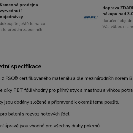
Kamenná prodejna
doprava ZDAR
vyzvednutí
nákupu nad 3.0
objednávky
doručení objedn
dokoupíte ještě to na co
Vás vůbec nic ne
jste předtím zapomněli
tní specifikace
 z FSC® certifikovaného materiálu a dle mezinárodních norem B
je díky PET fólii vhodný pro přímý styk s mastnou a vlhkou potra
 jsou dodány složené a připravené k okamžitému použití.
 pro balení s rozvoz hotových jídel.
řní úpravě jsou vhodné pro všechny druhy pokrmů.