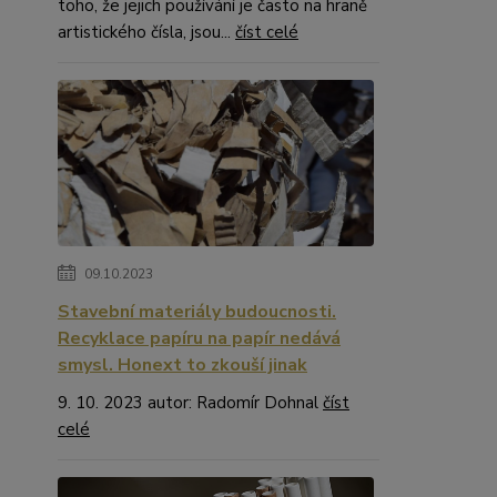
toho, že jejich používání je často na hraně
artistického čísla, jsou...
číst celé
09.10.2023
Stavební materiály budoucnosti.
Recyklace papíru na papír nedává
smysl. Honext to zkouší jinak
9. 10. 2023 autor: Radomír Dohnal
číst
celé