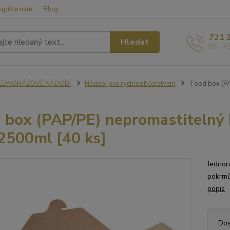
apište nám
Blog
721 
Hledat
Po - P
JEDNORÁZOVÉ NÁDOBÍ
Nádobí pro rychloobčerstvení
Food box (PA
 box (PAP/PE) nepromastitelný 
500ml [40 ks]
Jednor
pokrmů
popis
Dos