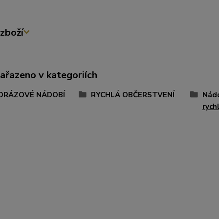
zboží
zařazeno v kategoriích
ORÁZOVÉ NÁDOBÍ
RYCHLÁ OBČERSTVENÍ
Nádo
rych