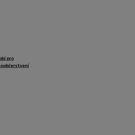
bí pro
loobčerstvení