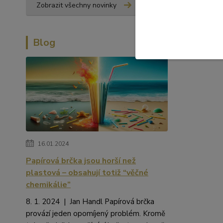
Zobrazit všechny novinky
Blog
16.01.2024
Papírová brčka jsou horší než
plastová – obsahují totiž “věčné
chemikálie”
8. 1. 2024 | Jan Handl Papírová brčka
provází jeden opomíjený problém. Kromě