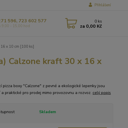
Přihlášení
271 596, 723 602 577
0
ks
za
0,00 Kč
á 9,00 - 15,00 hod
x 16 x 10 cm [100 ks]
a) Calzone kraft 30 x 16 x
cí pizza boxy "Calzone" z pevné a ekologické lepenky jsou
ní a praktické pro prodej mimo provozovnu a rozvoz.
celý popis
tupnost
Skladem