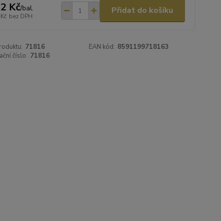
2 Kč
/
bal.
Přidat do košíku
 Kč
bez DPH
roduktu:
71816
EAN kód:
8591199718163
ační číslo:
71816