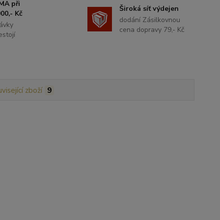
MA při
Široká síť výdejen
00,- Kč
dodání Zásilkovnou
ávky
cena dopravy 79,- Kč
stojí
visející zboží
9