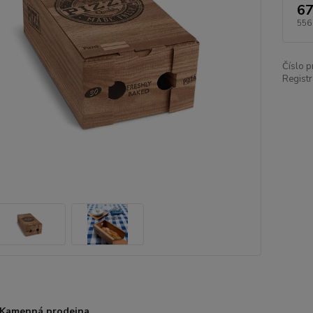
67
556
Číslo p
Registr
Kamenná prodejna