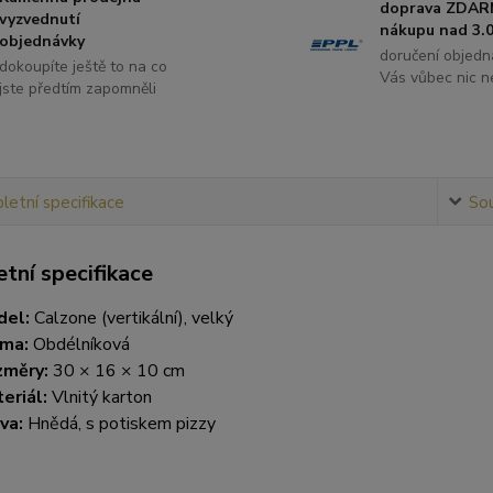
doprava ZDAR
vyzvednutí
nákupu nad 3.0
objednávky
doručení objedn
dokoupíte ještě to na co
Vás vůbec nic ne
jste předtím zapomněli
etní specifikace
Sou
tní specifikace
del:
Calzone (vertikální), velký
ma:
Obdélníková
změry:
30 × 16 × 10 cm
eriál:
Vlnitý karton
va:
Hnědá, s potiskem pizzy