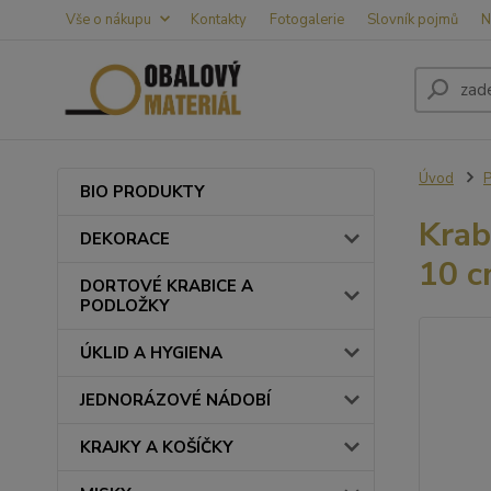
Vše o nákupu
Kontakty
Fotogalerie
Slovník pojmů
N
Úvod
BIO PRODUKTY
Krab
DEKORACE
10 c
DORTOVÉ KRABICE A
PODLOŽKY
ÚKLID A HYGIENA
JEDNORÁZOVÉ NÁDOBÍ
KRAJKY A KOŠÍČKY