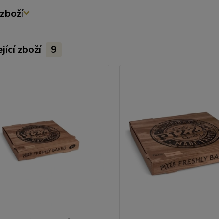
zboží
jící zboží
9