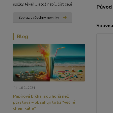
složky, lékaři ....atd.) nabí...
číst celé
Původ 
Zobrazit všechny novinky
Souvise
Blog
16.01.2024
Papírová brčka jsou horší než
plastová – obsahují totiž “věčné
chemikálie”