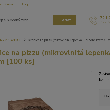
apište nám
Blog
721 
Hledat
Po - P
PIZZA KRABICE
Krabice na pizzu (mikrovlnitá lepenka) Calzone kraft 30 
ice na pizzu (mikrovlnitá lepenk
m [100 ks]
Zavíra
kvalit
Dos