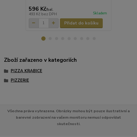
596 Kč
693 Kč
/
bal.
/
ba
Skladem
493 Kč
bez DPH
573 Kč
bez 
Přidat do košíku
Zboží zařazeno v kategoriích
PIZZA KRABICE
PIZZERIE
Všechna práva vyhrazena. Obrázky mohou být pouze ilustrativní a
barevné zobrazení na vašem monitoru nemusí odpovídat
skutečnosti.