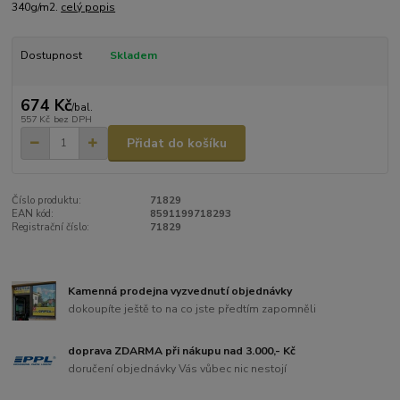
340g/m2.
celý popis
Dostupnost
Skladem
674 Kč
/
bal.
557 Kč
bez DPH
Přidat do košíku
Číslo produktu:
71829
EAN kód:
8591199718293
Registrační číslo:
71829
Kamenná prodejna vyzvednutí objednávky
dokoupíte ještě to na co jste předtím zapomněli
doprava ZDARMA při nákupu nad 3.000,- Kč
doručení objednávky Vás vůbec nic nestojí