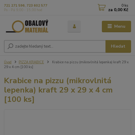
0
ks
721 271 596, 723 602 577
za
0,00 Kč
Po - Pá 9,00 - 15,00 hod
Menu
Hledat
Úvod
PIZZA KRABICE
Krabice na pizzu (mikrovlnitá lepenka) kraft 29 x
29 x 4 cm [100 ks]
Krabice na pizzu (mikrovlnitá
lepenka) kraft 29 x 29 x 4 cm
[100 ks]