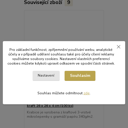
Související zboží
9
Pro základní funkčnost, zpříjemnění používání webu, analytické
účely a v případě udělení souhlasu také pro účely cílení reklamy
využíváme soubory cookies. Nastavení vlastních preferencí
cookies můžete kdykoli upravit odkazem ve spodní části stránek.
Souhlasím
Nastavení
Souhlas můžete odmítnout
zde
.
Krabice na pizzu (mikrovlnitá lepenka)
Krabice na p
kraft 26 x 26 x 4 cm [100 ks]
kraft 30 x 30
Krabice je vyrobena z kraftové 3-vrstvé
Krabice je v
mikrolepenky s gramáží papíru 340g/m2.
mikrolepenky