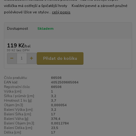
vidlička má ostřejší a špičatější hroty Kvalitní pevné a zároveň pružné
polévkové lžíce ve stylov...
celý popis
Dostupnost
Skladem
119 Kč
/
bal
99 Kč
bez DPH
Přidat do košíku
Číslo produktu:
66506
EAN kód:
4052509665064
Registrační číslo:
66506
Výška [cm]:
1
Šířka / průměr [cm]:
3,2
Hmotnost 1 ks [g]:
3,7
Objem [m3]:
0,000054
Balení Výška [cm]:
3,2
Balení Šířka [cm]:
17
Balení Váha [g]:
376,4
Balení Objem [m3]:
0,0012784
Balení Délka [cm]:
23,5
Délka [cm]:
17