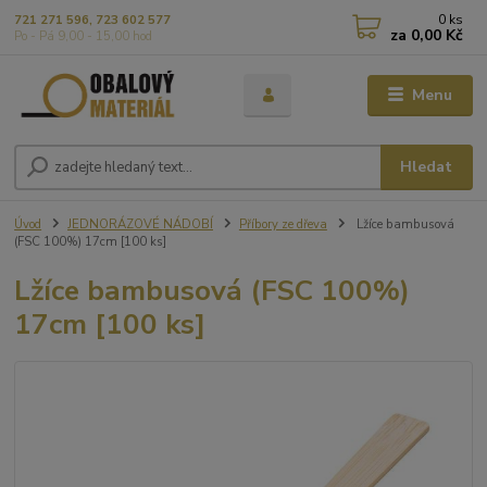
0
ks
721 271 596, 723 602 577
za
0,00 Kč
Po - Pá 9,00 - 15,00 hod
Menu
Hledat
Úvod
JEDNORÁZOVÉ NÁDOBÍ
Příbory ze dřeva
Lžíce bambusová
(FSC 100%) 17cm [100 ks]
Lžíce bambusová (FSC 100%)
17cm [100 ks]