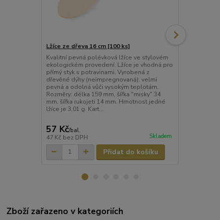
Lžíce ze dřeva 16 cm [100 ks]
Lžíce ze dře
Kvalitní pevná polévková lžíce ve stylovém
Kvalitní pev
ekologickém provedení. Lžíce je vhodná pro
ekologickém 
přímý styk s potravinami. Vyrobená z
přímý styk s
dřevěné dýhy (neimpregnovaná), velmi
dřevěné dýh
pevná a odolná vůči vysokým teplotám.
pevná a odol
Rozměry: délka 159 mm, šířka "misky" 34
Rozměry: dél
mm, šířka rukojeti 14 mm. Hmotnost jedné
mm, šířka ru
lžíce je 3,01 g. Kart...
lžíce je 3,01 
57 Kč
18 Kč
/
bal.
/
bal.
Skladem
47 Kč
bez DPH
15 Kč
bez D
Přidat do košíku
Zboží zařazeno v kategoriích