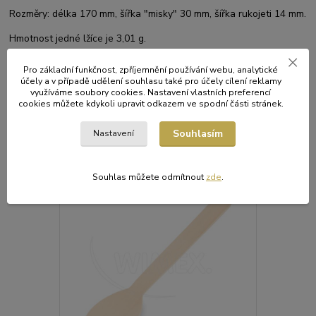
Rozměry: délka 170 mm, šířka "misky" 30 mm, šířka rukojeti 14 mm.
Hmotnost jedné lžíce je 3,01 g.
Pro základní funkčnost, zpříjemnění používání webu, analytické
účely a v případě udělení souhlasu také pro účely cílení reklamy
Původ zboží
využíváme soubory cookies. Nastavení vlastních preferencí
cookies můžete kdykoli upravit odkazem ve spodní části stránek.
Souhlasím
Nastavení
Související zboží
6
Akce
Souhlas můžete odmítnout
zde
.