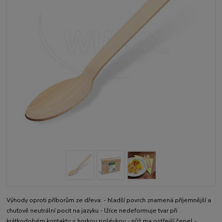
Výhody oproti příborům ze dřeva: - hladší povrch znamená příjemnější a
chuťově neutrální pocit na jazyku - lžíce nedeformuje tvar při
krátkodobém kontaktu s horkou polévkou - nůž ma ostřejší čepel -