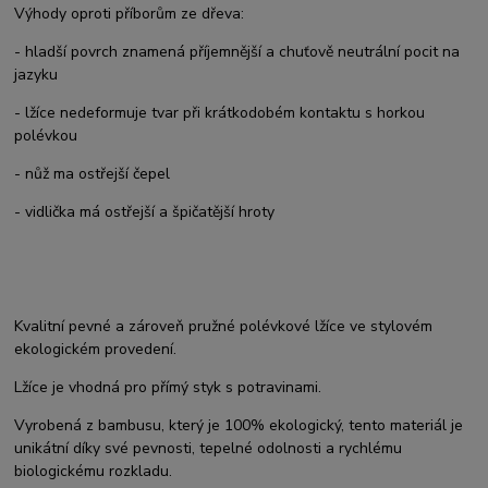
Výhody oproti příborům ze dřeva:
- hladší povrch znamená příjemnější a chuťově neutrální pocit na
jazyku
- lžíce nedeformuje tvar při krátkodobém kontaktu s horkou
polévkou
- nůž ma ostřejší čepel
- vidlička má ostřejší a špičatější hroty
Kvalitní pevné a zároveň pružné polévkové lžíce ve stylovém
ekologickém provedení.
Lžíce je vhodná pro přímý styk s potravinami.
Vyrobená z bambusu, který je 100% ekologický, tento materiál je
unikátní díky své pevnosti, tepelné odolnosti a rychlému
biologickému rozkladu.