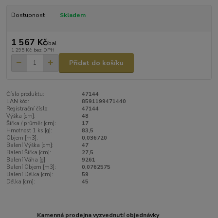
Dostupnost
Skladem
1 567 Kč
/
bal.
1 295 Kč
bez DPH
Přidat do košíku
Číslo produktu:
47144
EAN kód:
8591199471440
Registrační číslo:
47144
Výška [cm]:
48
Šířka / průměr [cm]:
17
Hmotnost 1 ks [g]:
83,5
Objem [m3]:
0,036720
Balení Výška [cm]:
47
Balení Šířka [cm]:
27,5
Balení Váha [g]:
9261
Balení Objem [m3]:
0,0762575
Balení Délka [cm]:
59
Délka [cm]:
45
Kamenná prodejna vyzvednutí objednávky