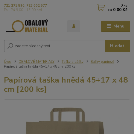
0
ks
721 271 596, 723 602 577
za
0,00 Kč
Po - Pá 9,00 - 15,00 hod
Menu
Hledat
Úvod
OBALOVÉ MATERIÁLY
Tašky a sáčky
Sáčky papírové
Papírová taška hnědá 45+17 x 48 cm [200 ks]
Papírová taška hnědá 45+17 x 48
cm [200 ks]