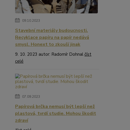
09.10.2023
Stavební materiály budoucnosti.
Recyklace papíru na papír nedává
smysl. Honext to zkouší jinak
9. 10. 2023 autor: Radomír Dohnal
číst
celé
07.09.2023
Papírová brčka nemusí být lepší než
plastová, tvrdí studie. Mohou škodit
zdraví