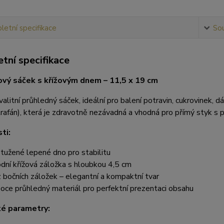
etní specifikace
Sou
tní specifikace
vý sáček s křížovým dnem – 11,5 x 19 cm
alitní průhledný sáček, ideální pro balení potravin, cukrovinek,
trafán), která je zdravotně nezávadná a vhodná pro přímý styk s p
ti:
tužené lepené dno pro stabilitu
dní křížová záložka s hloubkou 4,5 cm
 bočních záložek – elegantní a kompaktní tvar
oce průhledný materiál pro perfektní prezentaci obsahu
ké parametry: