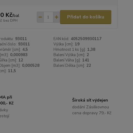
0 Kč
/
bal
Přidat do košíku
Kč
bez DPH
roduktu:
93011
EAN kód:
4052509930117
ační číslo:
93011
Výška [cm]:
19
 průměr [cm]:
4,5
Hmotnost 1 ks [g]:
1,38
[m3]:
0,000983
Balení Výška [cm]:
2
Šířka [cm]:
12
Balení Váha [g]:
141
Objem [m3]:
0,000528
Balení Délka [cm]:
22
cm]:
11,5
MA při
Široká síť výdejen
00,- Kč
dodání Zásilkovnou
ávky
cena dopravy 79,- Kč
stojí