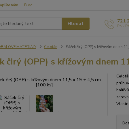
apište nám
Blog
721 
Hledat
Po - P
OBALOVÉ MATERIÁLY
Celofán
Sáček čirý (OPP) s křížovým dnem 11,
k čirý (OPP) s křížovým dnem 11
Celofá
průhle
balíčk
zdravo
Vlastn
Dos