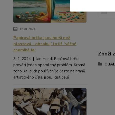
83 Kč
be
16.01.2024
Papírová brčka jsou horší než
plastová – obsahují totiž “věčné
chemikálie”
Zboží 
8. 1. 2024 | Jan Handl Papírová brčka
OBAL
provází jeden opomíjený problém. Kromě
toho, že jejich používání je často na hraně
artistického čísla, jsou...
číst celé