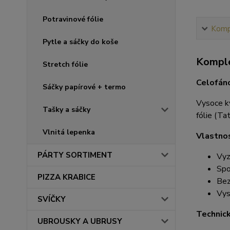
Potravinové fólie
Kompl
Pytle a sáčky do koše
Komple
Stretch fólie
Celofáno
Sáčky papírové + termo
Vysoce kv
Tašky a sáčky
fólie (Ta
Vlnitá lepenka
Vlastnos
PÁRTY SORTIMENT
Vyz
Spo
PIZZA KRABICE
Bez
Vys
SVÍČKY
Technic
UBROUSKY A UBRUSY