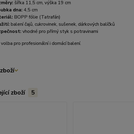
změry:
šířka 11,5 cm, výška 19 cm
ubka dna:
4,5 cm
eriál:
BOPP fólie (Tatrafán)
žití:
balení čajů, cukrovinek, sušenek, dárkových balíčků
zpečnost:
vhodné pro přímý styk s potravinami
 volba pro profesionální i domácí balení.
zboží
jící zboží
5