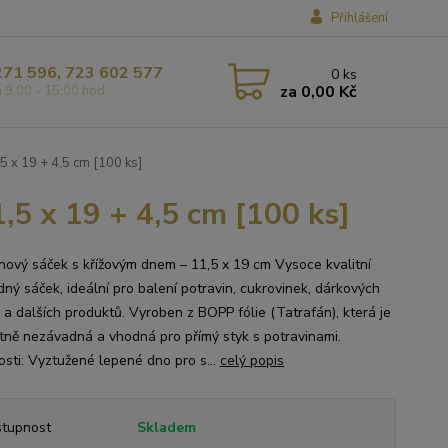
Přihlášení
271 596, 723 602 577
0
ks
za
0,00 Kč
á 9,00 - 15,00 hod
5 x 19 + 4,5 cm [100 ks]
,5 x 19 + 4,5 cm [100 ks]
nový sáček s křížovým dnem – 11,5 x 19 cm Vysoce kvalitní
dný sáček, ideální pro balení potravin, cukrovinek, dárkových
ů a dalších produktů. Vyroben z BOPP fólie (Tatrafán), která je
tně nezávadná a vhodná pro přímý styk s potravinami.
osti: Vyztužené lepené dno pro s...
celý popis
tupnost
Skladem