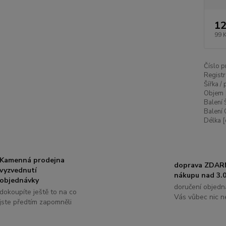
12
99 
Číslo p
Registr
Šířka /
Objem 
Balení 
Balení 
Délka [
Kamenná prodejna
doprava ZDAR
vyzvednutí
nákupu nad 3.0
objednávky
doručení objedn
dokoupíte ještě to na co
Vás vůbec nic ne
jste předtím zapomněli