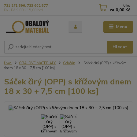
0
ks
721 271 596, 723 602 577
za
0,00 Kč
Po - Pá 9,00 - 15,00 hod
Menu
Hledat
Úvod
OBALOVÉ MATERIÁLY
Celofán
Sáček čirý (OPP) s křížovým
dnem 18 x 30 + 7,5 cm [100 ks]
Sáček čirý (OPP) s křížovým dnem
18 x 30 + 7,5 cm [100 ks]