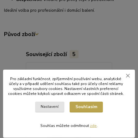
Ideální volba pro profesionální i domácí balení.
Původ zboží
Související zboží
5
Pro základní funkčnost, zpříjemnění používání webu, analytické
účely a v případě udělení souhlasu také pro účely cílení reklamy
využíváme soubory cookies. Nastavení vlastních preferencí
cookies můžete kdykoli upravit odkazem ve spodní části stránek.
Souhlasím
Nastavení
Souhlas můžete odmítnout
zde
.