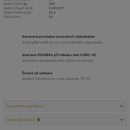
Balení Váha [g]:
335
Balení Objem [m3]:
0,001197
Balení Délka [cm]:
31,5
Délka [cm]:
18
Kamenná prodejna vyzvednutí objednávky
dokoupíte ještě to na co jste předtím zapomněli
doprava ZDARMA při nákupu nad 3.000,- Kč
doručení objednávky Vás vůbec nic nestojí
Široká síť výdejen
dodání Zásilkovnou cena dopravy 79,- Kč
Kompletní specifikace
Související zboží
5