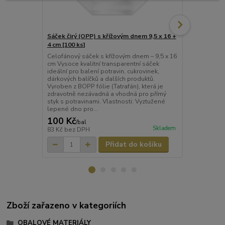
Sáček čirý (OPP) s křížovým dnem 9,5 x 16 +
Sáček čirý (
4 cm [100 ks]
6,5 cm [100 
Celofánový sáček s křížovým dnem – 9,5 x 16
Celofánový s
cm Vysoce kvalitní transparentní sáček
cm Vysoce kv
ideální pro balení potravin, cukrovinek,
ideální pro b
dárkových balíčků a dalších produktů.
sušenek nebo
Vyroben z BOPP fólie (Tatrafán), která je
BOPP fólie (T
zdravotně nezávadná a vhodná pro přímý
pro přímý sty
styk s potravinami. Vlastnosti: Vyztužené
Vyztužené le
lepené dno pro...
Spodn...
100 Kč
160 Kč
/
bal
/
ba
Skladem
83 Kč
bez DPH
132 Kč
bez 
Přidat do košíku
Zboží zařazeno v kategoriích
OBALOVÉ MATERIÁLY