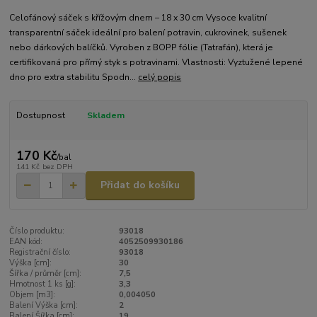
Celofánový sáček s křížovým dnem – 18 x 30 cm Vysoce kvalitní
transparentní sáček ideální pro balení potravin, cukrovinek, sušenek
nebo dárkových balíčků. Vyroben z BOPP fólie (Tatrafán), která je
certifikovaná pro přímý styk s potravinami. Vlastnosti: Vyztužené lepené
dno pro extra stabilitu Spodn...
celý popis
Dostupnost
Skladem
170 Kč
/
bal
141 Kč
bez DPH
Přidat do košíku
Číslo produktu:
93018
EAN kód:
4052509930186
Registrační číslo:
93018
Výška [cm]:
30
Šířka / průměr [cm]:
7,5
Hmotnost 1 ks [g]:
3,3
Objem [m3]:
0,004050
Balení Výška [cm]:
2
Balení Šířka [cm]:
19