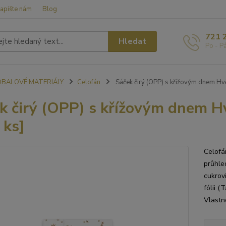
apište nám
Blog
721 
Hledat
Po - P
OBALOVÉ MATERIÁLY
Celofán
Sáček čirý (OPP) s křížovým dnem Hvě
k čirý (OPP) s křížovým dnem Hv
 ks]
Celofá
průhle
cukrov
fólii (
Vlastno