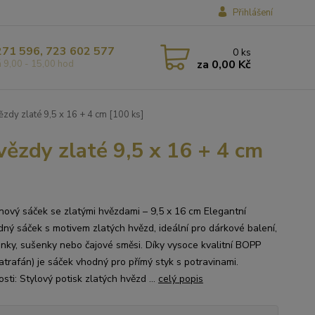
Přihlášení
271 596, 723 602 577
0
ks
za
0,00 Kč
á 9,00 - 15,00 hod
zdy zlaté 9,5 x 16 + 4 cm [100 ks]
ězdy zlaté 9,5 x 16 + 4 cm
nový sáček se zlatými hvězdami – 9,5 x 16 cm Elegantní
dný sáček s motivem zlatých hvězd, ideální pro dárkové balení,
inky, sušenky nebo čajové směsi. Díky vysoce kvalitní BOPP
Tatrafán) je sáček vhodný pro přímý styk s potravinami.
sti: Stylový potisk zlatých hvězd ...
celý popis