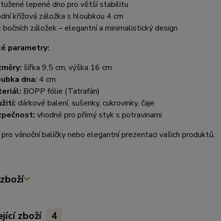
tužené lepené dno pro větší stabilitu
dní křížová záložka s hloubkou 4 cm
 bočních záložek – elegantní a minimalistický design
ké parametry:
změry:
šířka 9,5 cm, výška 16 cm
ubka dna:
4 cm
eriál:
BOPP fólie (Tatrafán)
žití:
dárkové balení, sušenky, cukrovinky, čaje
zpečnost:
vhodné pro přímý styk s potravinami
 pro vánoční balíčky nebo elegantní prezentaci vašich produktů.
zboží
jící zboží
4