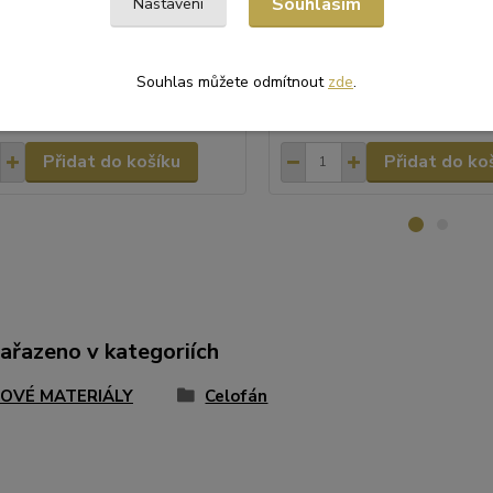
Souhlasím
Nastavení
měsi. Kvalitní BOPP fólie
nebo čajové směsi. Vysoce kva
n) zajišťuje bezpečný kontakt s
fólie (Tatrafán) zajišťuje bezp
ami a vysokou odolnost.
přímém styku s potravinami. Vl
i: Luxusní design se zlatými h...
Luxusní design se ...
Souhlas můžete odmítnout
zde
.
č
156 Kč
/
bal
/
bal
Skladem
ez DPH
129 Kč
bez DPH
Přidat do košíku
Přidat do ko
zařazeno v kategoriích
OVÉ MATERIÁLY
Celofán