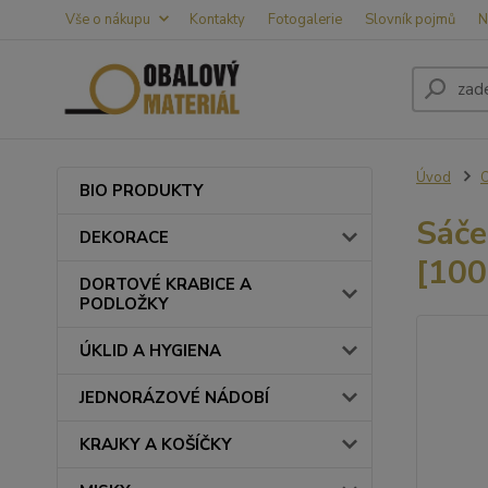
Vše o nákupu
Kontakty
Fotogalerie
Slovník pojmů
N
Úvod
BIO PRODUKTY
Sáče
DEKORACE
[100
DORTOVÉ KRABICE A
PODLOŽKY
ÚKLID A HYGIENA
JEDNORÁZOVÉ NÁDOBÍ
KRAJKY A KOŠÍČKY