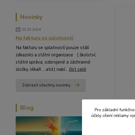
Novinky
01.01.2024
Na fakturu se splatností
Na fakturu se splatností pouze stálí
zákazníci a státní organizace ( školství,
státní správa, ozbrojené a záchranné
složky, lékaři ....atd.) nabí...
číst celé
Zobrazit všechny novinky
Sáček č
Blog
Hvězdy z
Pro základní funkčnos
účely cílení reklamy v
Celofáno
18 x 30 
potiskem
dárkové 