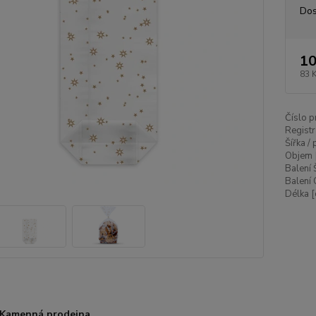
Dos
10
83 
Číslo p
Registr
Šířka /
Objem 
Balení 
Balení 
Délka [
Kamenná prodejna