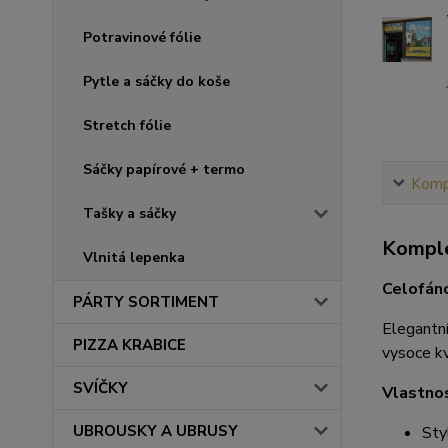
Potravinové fólie
Pytle a sáčky do koše
Stretch fólie
Sáčky papírové + termo
Kompl
Tašky a sáčky
Komple
Vlnitá lepenka
Celofáno
PÁRTY SORTIMENT
Elegantní
PIZZA KRABICE
vysoce kv
SVÍČKY
Vlastnos
UBROUSKY A UBRUSY
Sty