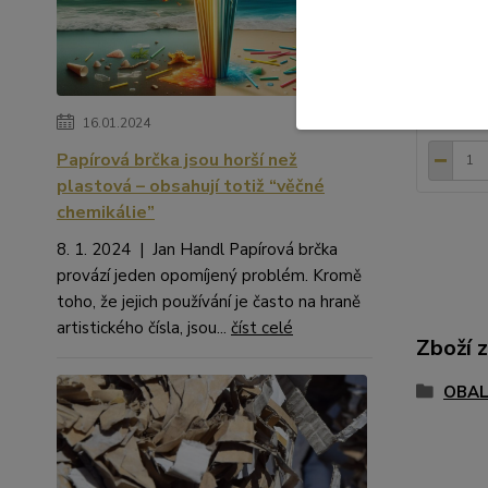
čajové s
(Tatrafá
potravin
Vlastnost
177 K
146 Kč
b
16.01.2024
Papírová brčka jsou horší než
plastová – obsahují totiž “věčné
chemikálie”
8. 1. 2024 | Jan Handl Papírová brčka
provází jeden opomíjený problém. Kromě
toho, že jejich používání je často na hraně
artistického čísla, jsou...
číst celé
Zboží 
OBAL