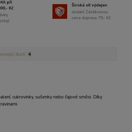
MA při
Široká síť výdejen
00,- Kč
dodání Zásilkovnou
ávky
cena dopravy 79,- Kč
stojí
visející zboží
4
alení, cukrovinky, sušenky nebo čajové směsi. Díky
ravinami.