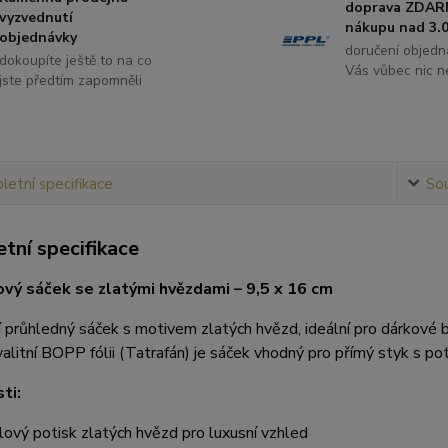
doprava ZDAR
vyzvednutí
nákupu nad 3.0
objednávky
doručení objedn
dokoupíte ještě to na co
Vás vůbec nic ne
jste předtím zapomněli
etní specifikace
Sou
tní specifikace
vý sáček se zlatými hvězdami – 9,5 x 16 cm
 průhledný sáček s motivem zlatých hvězd, ideální pro dárkové b
alitní BOPP fólii (Tatrafán) je sáček vhodný pro přímý styk s pot
ti:
lový potisk zlatých hvězd pro luxusní vzhled