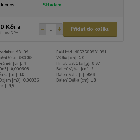
tupnost
Skladem
0 Kč
/
bal
Přidat do košíku
Kč
bez DPH
roduktu:
93109
EAN kód:
4052509931091
ační číslo:
93109
Výška [cm]:
16
 průměr [cm]:
4
Hmotnost 1 ks [g]:
0,97
[m3]:
0,000608
Balení Výška [cm]:
2
Šířka [cm]:
10
Balení Váha [g]:
99,4
Objem [m3]:
0,00036
Balení Délka [cm]:
18
cm]:
9,5