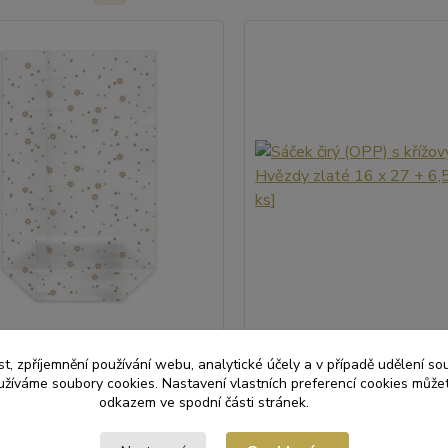
irý (OPP) s křížovým dnem
Sáček čirý (OPP) s křížový
laté 18 x 30 + 7,5 cm [100 ks]
Hvězdy zlaté 16 x 27 + 6,5 c
t, zpříjemnění používání webu, analytické účely a v případě udělení so
yužíváme soubory cookies. Nastavení vlastních preferencí cookies můžet
vý sáček se zlatými hvězdami –
Celofánový sáček se zlatými 
odkazem ve spodní části stránek.
cm Elegantní průhledný sáček s
16 x 27 cm Elegantní transpar
 zlatých hvězd, ideální pro
s potiskem zlatých hvězd. Skv
balení, cukrovinky, pečivo nebo
pro dárkové balení, cukrovink